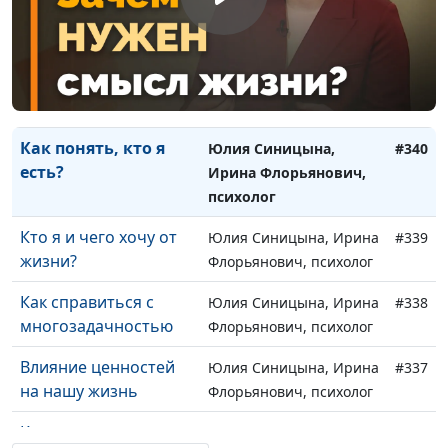
Как справиться с
Юлия Синицына,
#341
финансовыми
Надежда Орлюк,
страхами
практический и
семейный психолог
Как понять, кто я
Юлия Синицына,
#340
есть?
Ирина Флорьянович,
психолог
Кто я и чего хочу от
Юлия Синицына, Ирина
#339
жизни?
Флорьянович, психолог
Как справиться с
Юлия Синицына, Ирина
#338
многозадачностью
Флорьянович, психолог
Влияние ценностей
Юлия Синицына, Ирина
#337
на нашу жизнь
Флорьянович, психолог
Как справиться с
Юлия Синицына, Ирина
#336