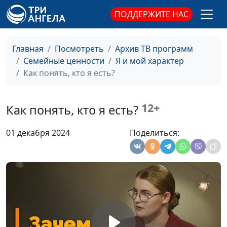
ПОДДЕРЖИТЕ НАС
3 правила человека с
Юлия Синицына,
#345
устойчивой психикой
Надежда Орлюк,
практический и
Главная
Посмотреть
Архив ТВ программ
семейный психолог
Семейные ценности
Я и мой характер
Как научиться
Как понять, кто я есть?
Юлия Синицына,
#344
прощать
Надежда Орлюк,
практический и
12+
Как понять, кто я есть?
семейный психолог
Как жить счастливо
Юлия Синицына,
#343
01 декабря 2024
Поделиться:
после 50 лет
Надежда Орлюк,
практический и
семейный психолог
Эгоцентризм: как не
Юлия Синицына,
#342
стать эгоцентриком
Надежда Орлюк,
практический и
семейный психолог