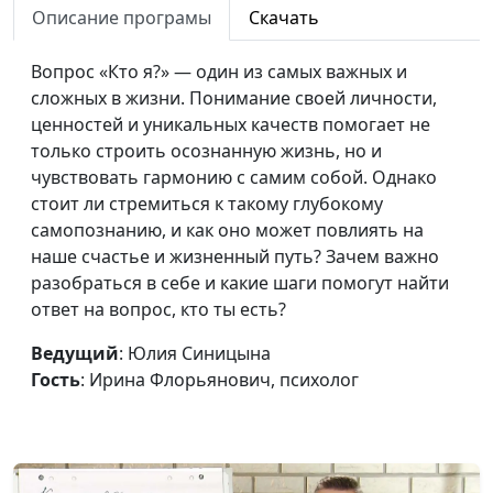
финансовой
Флорьянович, психолог
Описание програмы
Скачать
нестабильностью
Вопрос «Кто я?» — один из самых важных и
Культура
Юлия Синицына, Ирина
#335
сложных в жизни. Понимание своей личности,
потребления и её
Флорьянович, психолог
ценностей и уникальных качеств помогает не
влияние на
только строить осознанную жизнь, но и
самооценку
чувствовать гармонию с самим собой. Однако
стоит ли стремиться к такому глубокому
Как найти баланс
Юлия Синицына, Ирина
#334
самопознанию, и как оно может повлиять на
между работой и
Флорьянович, психолог
наше счастье и жизненный путь? Зачем важно
личной жизнью
разобраться в себе и какие шаги помогут найти
Как преодолеть
Юлия Синицына, Ирина
#333
ответ на вопрос, кто ты есть?
страхи и фобии у
Флорьянович, психолог
Ведущий
: Юлия Синицына
детей
Гость
: Ирина Флорьянович, психолог
Как избавиться от
Юлия Синицына, Ирина
#332
ипохондрии
Флорьянович, психолог
Прощение: сила,
Юлия Синицына, Ирина
#331