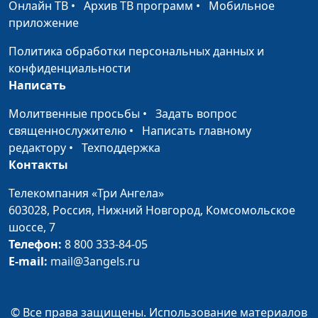
Онлайн ТВ
•
Архив ТВ программ
•
Мобильное
практический психолог
приложение
Как нецензурная
Юлия Синицына, Алина
#314
Политика обработки персональных данных и
речь влияет на нашу
Караченцева,
конфиденциальности
жизнь
практический психолог
Написать
Как пережить
Юлия Синицына, Алина
#313
Молитвенные просьбы
•
Задать вопрос
сложные времена
Караченцева,
священнослужителю
•
Написать главному
практический психолог
редактору
•
Техподдержка
Как общаться с
Контакты
Юлия Синицына, Алина
#312
пожилыми
Караченцева,
Телекомпания «Три Ангела»
родителями
практический психолог
603028,
Россия, Нижний Новгород,
Комсомольское
шоссе, 7
Чувство вины:
Юлия Синицына, Алина
#311
Телефон:
8 800 333-84-05
виновата ли я?
Караченцева,
E-mail:
mail@3angels.ru
практический психолог
Доверие Богу или
Юлия Синицына, Алина
#310
инфантилизм?
Караченцева,
© Все права защищены. Использование материалов