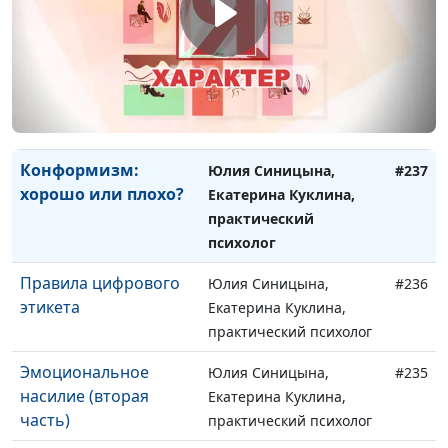
родителей: зачем,
Екатерина Куклина,
когда и как?
практический психолог
Саморазвитие: нужно
Юлия Синицына,
#238
или нет?
Екатерина Куклина,
практический психолог
Конформизм:
Юлия Синицына,
#237
хорошо или плохо?
Екатерина Куклина,
практический
психолог
Правила цифрового
Юлия Синицына,
#236
этикета
Екатерина Куклина,
практический психолог
Эмоциональное
Юлия Синицына,
#235
насилие (вторая
Екатерина Куклина,
часть)
практический психолог