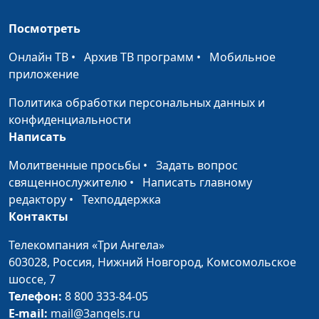
консультант по
семейным отношениям
Посмотреть
Что отец дает
Юлия Синицына,
#216
Онлайн ТВ
•
Архив ТВ программ
•
Мобильное
ребенку?
Александр Сахаров,
приложение
священнослужитель,
консультант по
Политика обработки персональных данных и
семейным отношениям
конфиденциальности
Написать
Роль отца в
Юлия Синицына,
#215
воспитании детей
Александр Сахаров,
Молитвенные просьбы
•
Задать вопрос
священнослужитель,
священнослужителю
•
Написать главному
консультант по
редактору
•
Техподдержка
семейным отношениям
Контакты
Как вести себя с
Юлия Синицына,
#214
Телекомпания «Три Ангела»
трудными людьми?
Александр Сахаров,
603028,
Россия, Нижний Новгород,
Комсомольское
священнослужитель,
шоссе, 7
консультант по
Телефон:
8 800 333-84-05
семейным отношениям
E-mail:
mail@3angels.ru