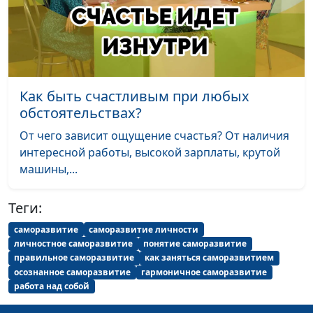
идентичность
священнослужитель,
женщин
консультант по
семейным отношениям
Гендерная
Юлия Синицына,
#219
идентичность
Александр Сахаров,
Как быть счастливым при любых
мужчин
священнослужитель,
обстоятельствах?
консультант по
От чего зависит ощущение счастья? От наличия
семейным отношениям
интересной работы, высокой зарплаты, крутой
Страхи мужчин -
Юлия Синицына,
#218
машины,...
откуда они и как от
Александр Сахаров,
них избавиться?
священнослужитель,
Теги:
консультант по
саморазвитие
саморазвитие личности
семейным отношениям
личностное саморазвитие
понятие саморазвитие
правильное саморазвитие
как заняться саморазвитием
Страхи мужчин
Юлия Синицына,
#217
осознанное саморазвитие
гармоничное саморазвитие
Александр Сахаров,
работа над собой
священнослужитель,