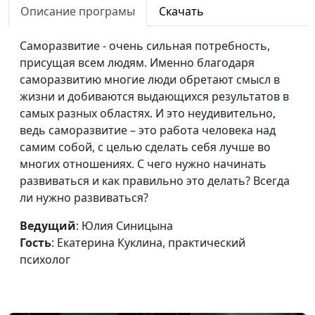
насилие (вторая
Описание програмы
Скачать
Екатерина Куклина,
часть)
практический психолог
Саморазвитие - очень сильная потребность,
Эмоциональное
Юлия Синицына,
#234
присущая всем людям. Именно благодаря
насилие (первая
Екатерина Куклина,
саморазвитию многие люди обретают смысл в
часть)
практический психолог
жизни и добиваются выдающихся результатов в
самых разных областях. И это неудивительно,
Психосоматические
Юлия Синицына,
#233
ведь саморазвитие – это работа человека над
заболевания
Екатерина Куклина,
самим собой, с целью сделать себя лучше во
практический психолог
многих отношениях. С чего нужно начинать
развиваться и как правильно это делать? Всегда
Жизненный
Юлия Синицына,
#232
ли нужно развиваться?
сценарий - кто автор
Екатерина Куклина,
твоего?
практический психолог
Ведущий
: Юлия Синицына
Гость
: Екатерина Куклина, практический
Мой внутренний
Юлия Синицына,
#231
психолог
ребенок
Екатерина Куклина,
практический психолог
Как развить
Юлия Синицына,
#230