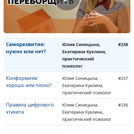
практический психолог
Сепарация от
Юлия Синицына,
#239
родителей: зачем,
Екатерина Куклина,
когда и как?
практический психолог
Саморазвитие:
Юлия Синицына,
#238
нужно или нет?
Екатерина Куклина,
практический
психолог
Конформизм:
Юлия Синицына,
#237
хорошо или плохо?
Екатерина Куклина,
практический психолог
Правила цифрового
Юлия Синицына,
#236
этикета
Екатерина Куклина,
практический психолог
Эмоциональное
Юлия Синицына,
#235