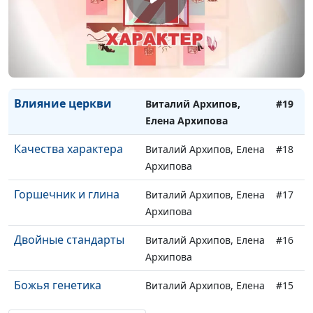
Механизм изменения
Виталий Архипов, Елена
#21
характера
Архипова
Дисциплина и
Виталий Архипов, Елена
#20
наставничество
Архипова
Влияние церкви
Виталий Архипов,
#19
Елена Архипова
Качества характера
Виталий Архипов, Елена
#18
Архипова
Горшечник и глина
Виталий Архипов, Елена
#17
Архипова
Двойные стандарты
Виталий Архипов, Елена
#16
Архипова
Божья генетика
Виталий Архипов, Елена
#15
Архипова