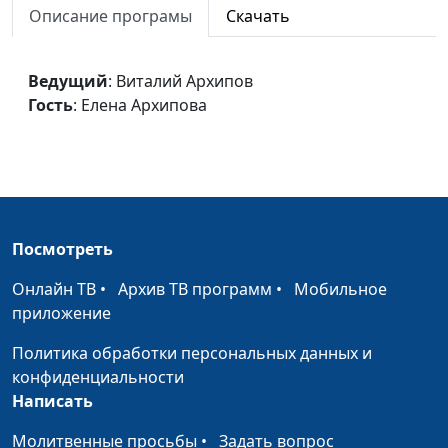
Описание програмы
Скачать
Неподдельные
Виталий Архипов, Елена
#14
ценности
Архипова
Ведущий
: Виталий Архипов
Влияние личного
Виталий Архипов, Елена
#13
Гость
: Елена Архипова
опыта
Архипова
Загадка славянской
Виталий Архипов, Елена
#12
души
Архипова
Воспитание
Виталий Архипов, Елена
#11
характера с детства
Архипова
Посмотреть
(продолжение)
Онлайн ТВ
•
Архив ТВ программ
•
Мобильное
Воспитание
Виталий Архипов, Елена
#10
приложение
характера с детства
Архипова
Политика обработки персональных данных и
Особенности
Виталий Архипов, Елена
#9
конфиденциальности
темперамента.
Архипова
Написать
Меланхолик.
Молитвенные просьбы
•
Задать вопрос