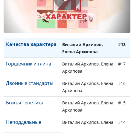
Дисциплина и
Виталий Архипов, Елена
#20
наставничество
Архипова
Влияние церкви
Виталий Архипов, Елена
#19
Архипова
Качества характера
Виталий Архипов,
#18
Елена Архипова
Горшечник и глина
Виталий Архипов, Елена
#17
Архипова
Двойные стандарты
Виталий Архипов, Елена
#16
Архипова
Божья генетика
Виталий Архипов, Елена
#15
Архипова
Неподдельные
Виталий Архипов, Елена
#14
ценности
Архипова