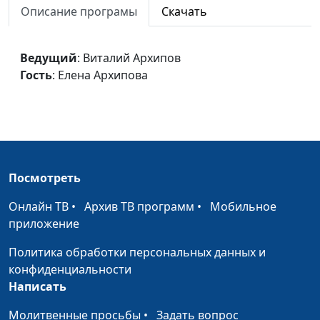
Описание програмы
Скачать
Влияние личного
Виталий Архипов, Елена
#13
опыта
Архипова
Ведущий
: Виталий Архипов
Загадка славянской
Виталий Архипов, Елена
#12
Гость
: Елена Архипова
души
Архипова
Воспитание
Виталий Архипов, Елена
#11
характера с детства
Архипова
(продолжение)
Воспитание
Виталий Архипов, Елена
#10
Посмотреть
характера с детства
Архипова
Онлайн ТВ
•
Архив ТВ программ
•
Мобильное
Особенности
Виталий Архипов, Елена
#9
приложение
темперамента.
Архипова
Политика обработки персональных данных и
Меланхолик.
конфиденциальности
Особенности
Виталий Архипов, Елена
#8
Написать
темперамента.
Архипова
Молитвенные просьбы
•
Задать вопрос
Флегматик.