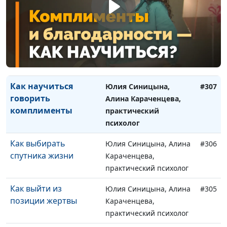
реальность такой,
Караченцева,
какая она есть
практический психолог
Как достичь успеха
Юлия Синицына, Алина
#308
Караченцева,
практический психолог
Как научиться
Юлия Синицына,
#307
говорить
Алина Караченцева,
комплименты
практический
психолог
Как выбирать
Юлия Синицына, Алина
#306
спутника жизни
Караченцева,
практический психолог
Как выйти из
Юлия Синицына, Алина
#305
позиции жертвы
Караченцева,
практический психолог