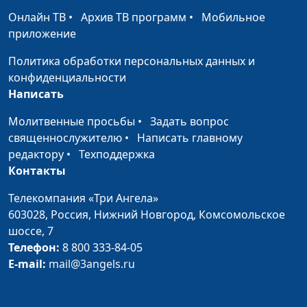
Онлайн ТВ
•
Архив ТВ программ
•
Мобильное
Когда нужно менять
Мария Мараханова,
#294
приложение
себя, а когда не стоит
Айгуль Иншакова,
психолог
Политика обработки персональных данных и
конфиденциальности
Как регулировать
Мария Мараханова,
#293
Написать
свой круг общения
Айгуль Иншакова,
психолог
Молитвенные просьбы
•
Задать вопрос
священнослужителю
•
Написать главному
Как говорить
Мария Мараханова,
#292
редактору
•
Техподдержка
близкому о его
Айгуль Иншакова,
Контакты
недостатках
психолог
Телекомпания «Три Ангела»
Как понять сильные
Юлия Синицына,
#291
603028,
Россия, Нижний Новгород,
Комсомольское
стороны своей
Айгуль Иншакова,
шоссе, 7
личности
психолог
Телефон:
8 800 333-84-05
E-mail:
mail@3angels.ru
Как реагировать на
Юлия Синицына,
#290
агрессию
Айгуль Иншакова,
психолог