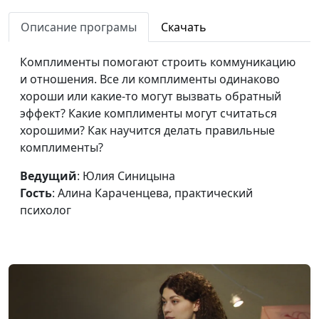
Психогигиена: как
Юлия Синицына, Алина
#304
укрепить свое
Описание програмы
Скачать
Караченцева,
психическое
практический психолог
здоровье
Комплименты помогают строить коммуникацию
и отношения. Все ли комплименты одинаково
Страх общения — как
Юлия Синицына,
#303
хороши или какие-то могут вызвать обратный
его преодолеть?
Айгуль Иншакова,
эффект? Какие комплименты могут считаться
психолог
хорошими? Как научится делать правильные
комплименты?
Как принять плохое в
Юлия Синицына,
#302
своей жизни
Айгуль Иншакова,
Ведущий
: Юлия Синицына
психолог
Гость
: Алина Караченцева, практический
психолог
Стыд и вина —
Юлия Синицына,
#301
чувства-сигналы
Айгуль Иншакова,
психолог
Как определить, что
Юлия Синицына,
#300
собеседник врёт
Айгуль Иншакова,
психолог