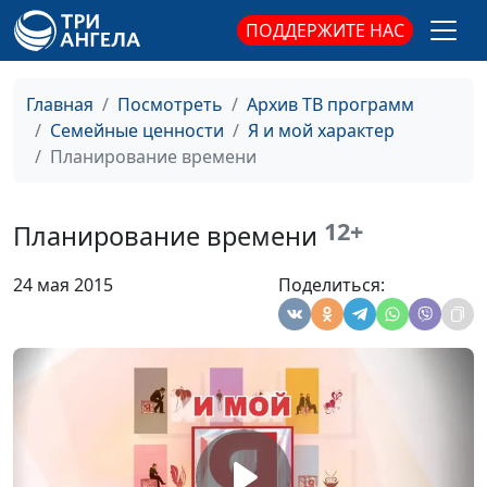
ПОДДЕРЖИТЕ НАС
Преуспевание
Ирина Кириченко,
#149
(вторая часть)
Василий Половинко,
священнослужитель,
Главная
Посмотреть
Архив ТВ программ
магистр богословия
Семейные ценности
Я и мой характер
Преуспевание
Планирование времени
Ирина Кириченко,
#148
(первая часть)
Василий Половинко,
священнослужитель,
12+
Планирование времени
магистр богословия
Предубеждения
Ирина Кириченко,
#147
24 мая 2015
Поделиться:
Василий Половинко,
священнослужитель,
магистр богословия
Надежда для
Ирина Кириченко,
#146
отчаивающихся
Василий Половинко,
священнослужитель,
магистр богословия