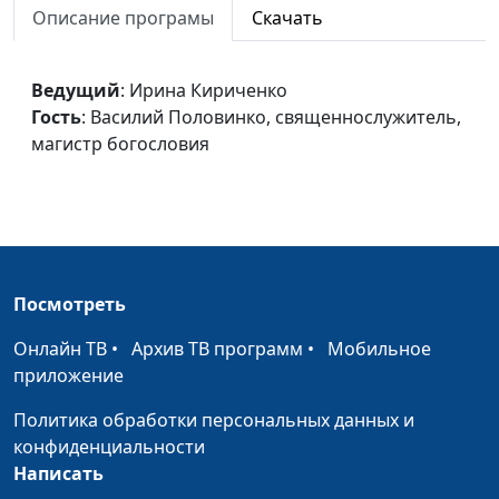
Описание програмы
Скачать
Одиночество
Ирина Кириченко,
#141
Василий Половинко,
Ведущий
: Ирина Кириченко
священнослужитель,
Гость
: Василий Половинко, священнослужитель,
магистр богословия
магистр богословия
Языки общения
Ирина Кириченко,
#140
Василий Половинко,
священнослужитель,
магистр богословия
Барьеры в общении
Ирина Кириченко,
#139
Посмотреть
Василий Половинко,
Онлайн ТВ
•
Архив ТВ программ
•
Мобильное
священнослужитель,
приложение
магистр богословия
Политика обработки персональных данных и
Общение (вторая
Ирина Кириченко,
#138
конфиденциальности
часть)
Василий Половинко,
Написать
священнослужитель,