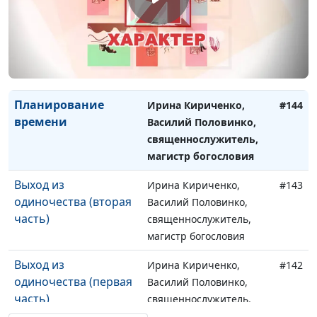
Распределение
Ирина Кириченко,
#145
времени
Василий Половинко,
священнослужитель,
магистр богословия
Планирование
Ирина Кириченко,
#144
времени
Василий Половинко,
священнослужитель,
магистр богословия
Выход из
Ирина Кириченко,
#143
одиночества (вторая
Василий Половинко,
часть)
священнослужитель,
магистр богословия
Выход из
Ирина Кириченко,
#142
одиночества (первая
Василий Половинко,
часть)
священнослужитель,
магистр богословия