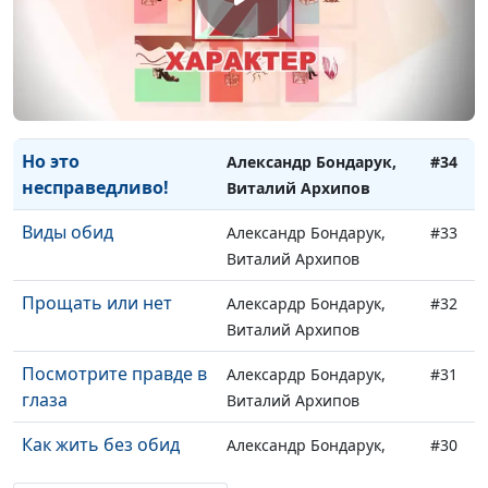
Прости, как простили
Александр Бондарук,
#36
тебя
Виталий Архипов
Распри в церкви. Что
Александр Бондарук,
#35
делать?
Виталий Архипов
Но это
Александр Бондарук,
#34
несправедливо!
Виталий Архипов
Виды обид
Александр Бондарук,
#33
Виталий Архипов
Прощать или нет
Алексардр Бондарук,
#32
Виталий Архипов
Посмотрите правде в
Алексардр Бондарук,
#31
глаза
Виталий Архипов
Как жить без обид
Александр Бондарук,
#30
Виталий Архипов