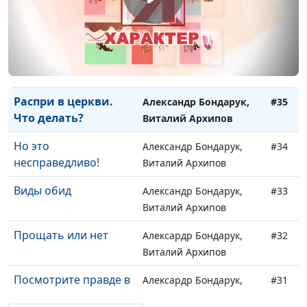
Судьба Мелхолы
Александр Бондарук,
#37
Виталий Архипов
Прости, как простили
Александр Бондарук,
#36
тебя
Виталий Архипов
Распри в церкви.
Александр Бондарук,
#35
Что делать?
Виталий Архипов
Но это
Александр Бондарук,
#34
несправедливо!
Виталий Архипов
Виды обид
Александр Бондарук,
#33
Виталий Архипов
Прощать или нет
Алексардр Бондарук,
#32
Виталий Архипов
Посмотрите правде в
Алексардр Бондарук,
#31
глаза
Виталий Архипов