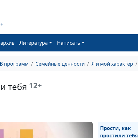
Последствия о
Авессалома
Мышление
2+
обиженного
человека
оархив
Литература
Написать
Горечь или сво
ТВ программ
Семейные ценности
Я и мой характер
Выводы из жиз
Мелхолы
12+
ли тебя
Обида Мелхол
Судьба Мелхол
Прости, как
простили тебя