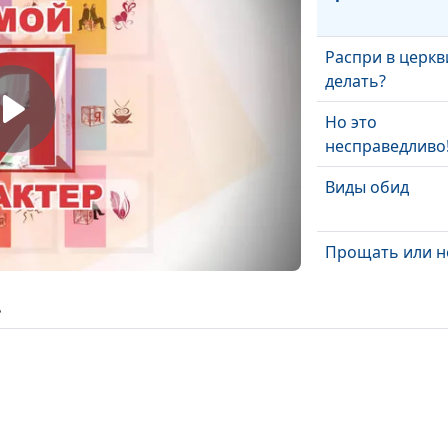
Распри в церкв
делать?
Но это
несправедливо
Виды обид
Прощать или н
ь
Посмотрите пр
глаза
Как жить без о
Что нас обижае