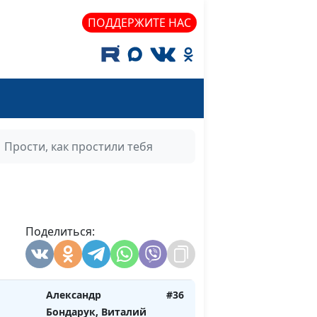
биды
Александр Бондарук,
#42
Виталий Архипов
ПОДДЕРЖИТЕ НАС
Александр Бондарук,
#41
Виталий Архипов
бода?
Александр Бондарук,
#40
Виталий Архипов
Прости, как простили тебя
ни
Александр Бондарук,
#39
Виталий Архипов
ы
Александр Бондарук,
#38
Виталий Архипов
Поделиться:
ы
Александр Бондарук,
#37
Виталий Архипов
Александр
#36
Бондарук, Виталий