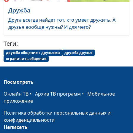
Как правильно
Дружба
Юлия Синицына, Алина
#280
относиться к
Караченцева,
Друга всегда найдет тот, кто умеет дружить. А
мужчине
практический психолог
друзья вообще нужны? И для чего?
Зачем мне уважение
Юлия Синицына, Алина
#279
Теги:
Караченцева,
практический психолог
дружба общение с друзьями
дружба друзья
ограничить общение
Равнодушие в
Юлия Синицына, Алина
#278
современном мире
Караченцева,
практический психолог
Посмотреть
Почему нам стыдно?
Юлия Синицына,
#277
Онлайн ТВ
•
Архив ТВ программ
•
Мобильное
Мария Вачева, психолог
приложение
Как повзрослеть?
Юлия Синицына,
#276
Политика обработки персональных данных и
Мария Вачева, психолог
конфиденциальности
Как мама влияет на
Написать
Юлия Синицына,
#275