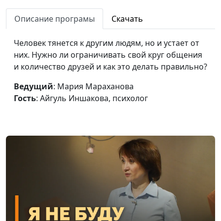
агрессию
Айгуль Иншакова,
Описание програмы
Скачать
психолог
Кто такие нарциссы и
Юлия Синицына,
#289
Человек тянется к другим людям, но и устает от
чем опасен
Айгуль Иншакова,
них. Нужно ли ограничивать свой круг общения
нарциссизм
психолог
и количество друзей и как это делать правильно?
Как личностный рост
Юлия Синицына,
#288
Ведущий
: Мария Мараханова
влияет на жизнь
Айгуль Иншакова,
Гость
: Айгуль Иншакова, психолог
психолог
Можно ли изменить
Юлия Синицына,
#287
темперамент
Айгуль Иншакова,
психолог
Пирамида Маслоу.
Юлия Синицына,
#286
Иерархия
Айгуль Иншакова,
потребностей
психолог
человека