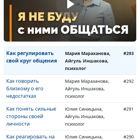
темперамента от
Айгуль Иншакова,
характера
психолог
Когда нужно менять
Мария Мараханова,
#294
себя, а когда не стоит
Айгуль Иншакова,
психолог
Как регулировать
Мария Мараханова,
#293
свой круг общения
Айгуль Иншакова,
психолог
Как говорить
Мария Мараханова,
#292
близкому о его
Айгуль Иншакова,
недостатках
психолог
Как понять сильные
Юлия Синицына,
#291
стороны своей
Айгуль Иншакова,
личности
психолог
Как реагировать на
Юлия Синицына,
#290