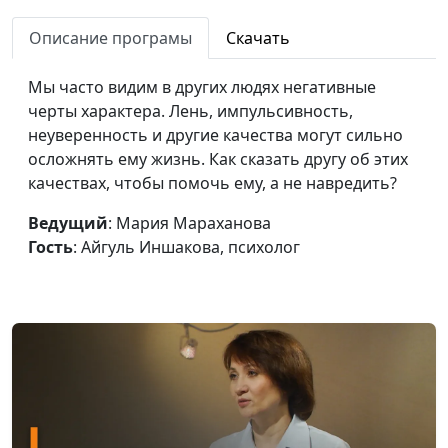
чем опасен
Айгуль Иншакова,
нарциссизм
Описание програмы
Скачать
психолог
Как личностный рост
Юлия Синицына,
#288
Мы часто видим в других людях негативные
влияет на жизнь
Айгуль Иншакова,
черты характера. Лень, импульсивность,
психолог
неуверенность и другие качества могут сильно
осложнять ему жизнь. Как сказать другу об этих
Можно ли изменить
Юлия Синицына,
#287
качествах, чтобы помочь ему, а не навредить?
темперамент
Айгуль Иншакова,
психолог
Ведущий
: Мария Мараханова
Гость
: Айгуль Иншакова, психолог
Пирамида Маслоу.
Юлия Синицына,
#286
Иерархия
Айгуль Иншакова,
потребностей
психолог
человека
Синдром «хорошей
Юлия Синицына,
#285
девочки»
Айгуль Иншакова,
психолог