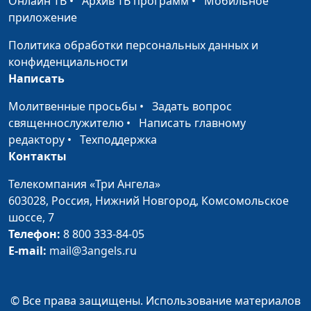
Онлайн ТВ
•
Архив ТВ программ
•
Мобильное
приложение
Зачем мне уважение
Юлия Синицына, Алина
#279
Караченцева,
Политика обработки персональных данных и
практический психолог
конфиденциальности
Написать
Равнодушие в
Юлия Синицына, Алина
#278
современном мире
Караченцева,
Молитвенные просьбы
•
Задать вопрос
практический психолог
священнослужителю
•
Написать главному
редактору
•
Техподдержка
Почему нам стыдно?
Юлия Синицына,
#277
Контакты
Мария Вачева, психолог
Телекомпания «Три Ангела»
Как повзрослеть?
Юлия Синицына,
#276
603028,
Россия, Нижний Новгород,
Комсомольское
Мария Вачева, психолог
шоссе, 7
Телефон:
8 800 333-84-05
Как мама влияет на
Юлия Синицына,
#275
E-mail:
mail@3angels.ru
мою жизнь
Мария Вачева, психолог
Как стать
Юлия Синицына,
#274
счастливым
Мария Вачева, психолог
© Все права защищены. Использование материалов