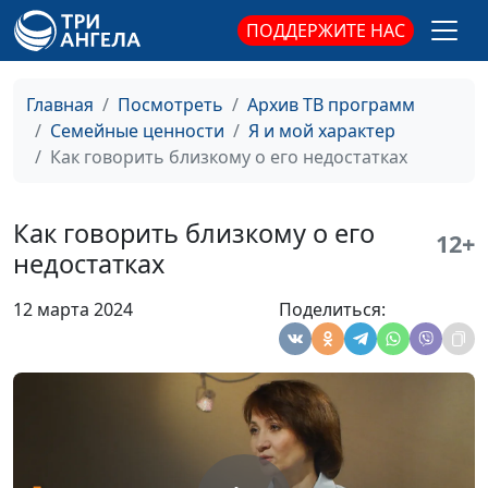
плохо или хорошо?
Айгуль Иншакова,
ПОДДЕРЖИТЕ НАС
психолог
Как справиться с
Юлия Синицына,
#298
Главная
Посмотреть
Архив ТВ программ
раздражительностью
Айгуль Иншакова,
Семейные ценности
Я и мой характер
психолог
Как говорить близкому о его недостатках
Влияет ли окружение
Юлия Синицына,
#297
на человека против
Айгуль Иншакова,
Как говорить близкому о его
12+
его воли?
психолог
недостатках
Как не быть
Мария Мараханова,
#296
12 марта 2024
Поделиться:
бесхарактерным и
Айгуль Иншакова,
воспитать волю
психолог
В чем отличие
Мария Мараханова,
#295
темперамента от
Айгуль Иншакова,
характера
психолог
Когда нужно менять
Мария Мараханова,
#294