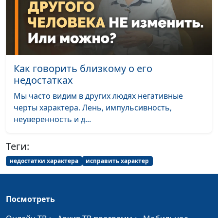
Сказать «да» или
Юлия Синицына, Алина
#284
отказать
Караченцева,
практический психолог
Как вернуть интерес
Юлия Синицына, Алина
#283
к жизни
Караченцева,
Как говорить близкому о его
практический психолог
недостатках
Синдром
Юлия Синицына, Алина
#282
Мы часто видим в других людях негативные
отложенной жизни:
Караченцева,
черты характера. Лень, импульсивность,
научиться жить
практический психолог
неуверенность и д...
сейчас
Теги:
Что такое
Юлия Синицына, Алина
#281
гиподинамия
Караченцева,
недостатки характера
исправить характер
практический психолог
Как правильно
Юлия Синицына, Алина
#280
Посмотреть
относиться к
Караченцева,
мужчине
практический психолог