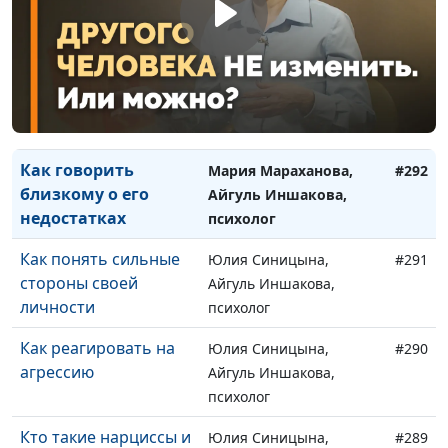
себя, а когда не стоит
Айгуль Иншакова,
психолог
Как регулировать
Мария Мараханова,
#293
свой круг общения
Айгуль Иншакова,
психолог
Как говорить
Мария Мараханова,
#292
близкому о его
Айгуль Иншакова,
недостатках
психолог
Как понять сильные
Юлия Синицына,
#291
стороны своей
Айгуль Иншакова,
личности
психолог
Как реагировать на
Юлия Синицына,
#290
агрессию
Айгуль Иншакова,
психолог
Кто такие нарциссы и
Юлия Синицына,
#289