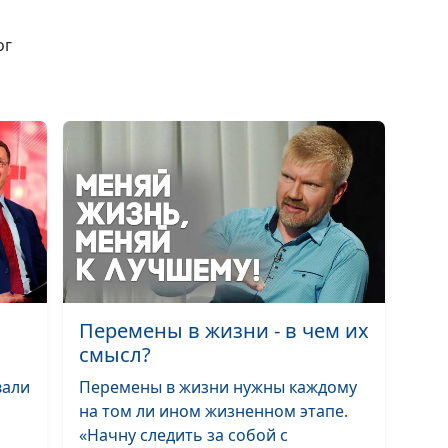
чем опасен
нарциссизм
ог
Как личностны
влияет на жизн
Можно ли изме
темперамент
Пирамида Масл
Иерархия
потребностей
Перемены в жизни - в чем их
человека
смысл?
Синдром «хор
вали
Перемены в жизни нужны каждому
девочки»
на том ли ином жизненном этапе.
«Начну следить за собой с