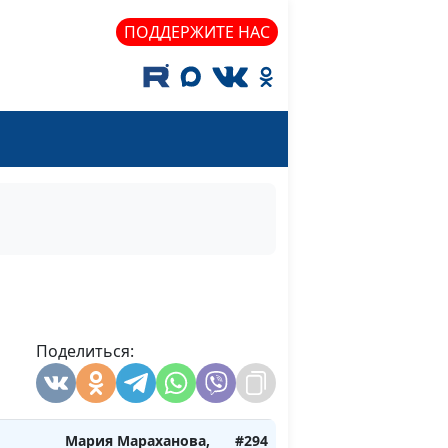
ошо?
Айгуль Иншакова,
ПОДДЕРЖИТЕ НАС
психолог
 с
Юлия Синицына,
#298
ностью
Айгуль Иншакова,
психолог
ужение
Юлия Синицына,
#297
отив
Айгуль Иншакова,
психолог
Мария Мараханова,
#296
м и
Айгуль Иншакова,
ю
психолог
Поделиться:
Мария Мараханова,
#295
от
Айгуль Иншакова,
психолог
Мария Мараханова,
#294