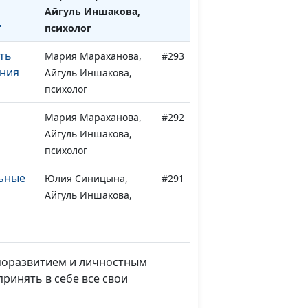
Айгуль Иншакова,
т
психолог
ть
Мария Мараханова,
#293
ения
Айгуль Иншакова,
психолог
Мария Мараханова,
#292
Айгуль Иншакова,
психолог
льные
Юлия Синицына,
#291
Айгуль Иншакова,
психолог
ь на
Юлия Синицына,
#290
Айгуль Иншакова,
аморазвитием и личностным
психолог
принять в себе все свои
иссы и
Юлия Синицына,
#289