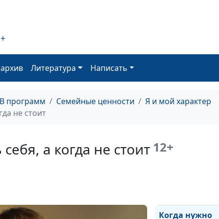
плохо или хор
2+
Как справиться
раздражитель
оархив
Литература
Написать
Влияет ли окр
на человека пр
ТВ программ
Семейные ценности
Я и мой характер
его воли?
гда не стоит
Как не быть
бесхарактерны
12+
себя, а когда не стоит
воспитать вол
В чем отличие
темперамента 
характера
Когда нужно