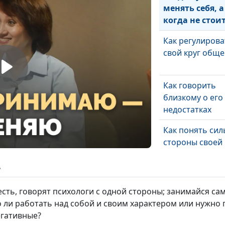
менять себя, а
когда не стои
Как регулирова
свой круг общ
Как говорить
близкому о его
недостатках
Как понять си
стороны своей
личности
ь
Как реагироват
агрессию
есть, говорят психологи с одной стороны; занимайся с
о ли работать над собой и своим характером или нужно 
егативные?
Кто такие нарц