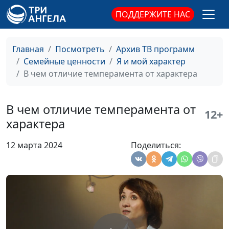
своей жизни
Айгуль Иншакова,
ПОДДЕРЖИТЕ НАС
психолог
Стыд и вина —
Юлия Синицына,
#301
Главная
Посмотреть
Архив ТВ программ
чувства-сигналы
Айгуль Иншакова,
Семейные ценности
Я и мой характер
психолог
В чем отличие темперамента от характера
Как определить, что
Юлия Синицына,
#300
собеседник врёт
Айгуль Иншакова,
В чем отличие темперамента от
12+
психолог
характера
Прокрастинация: это
Юлия Синицына,
#299
12 марта 2024
Поделиться:
плохо или хорошо?
Айгуль Иншакова,
психолог
Как справиться с
Юлия Синицына,
#298
раздражительностью
Айгуль Иншакова,
психолог
Влияет ли окружение
Юлия Синицына,
#297