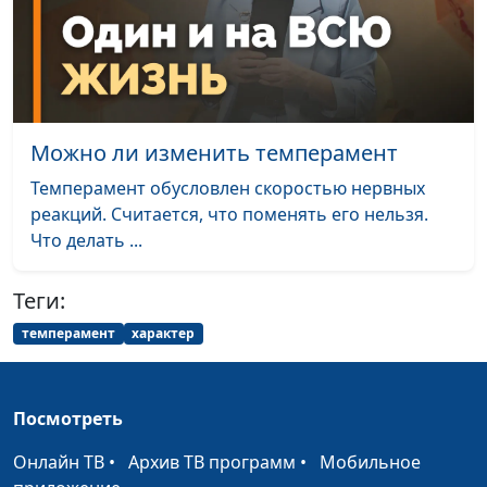
темперамент
Айгуль Иншакова,
психолог
Пирамида Маслоу.
Юлия Синицына,
#286
Иерархия
Айгуль Иншакова,
потребностей
психолог
Можно ли изменить темперамент
человека
Темперамент обусловлен скоростью нервных
Синдром «хорошей
Юлия Синицына,
#285
реакций. Считается, что поменять его нельзя.
девочки»
Айгуль Иншакова,
Что делать ...
психолог
Теги:
Сказать «да» или
Юлия Синицына, Алина
#284
отказать
Караченцева,
темперамент
характер
практический психолог
Как вернуть интерес
Юлия Синицына, Алина
#283
Посмотреть
к жизни
Караченцева,
практический психолог
Онлайн ТВ
•
Архив ТВ программ
•
Мобильное