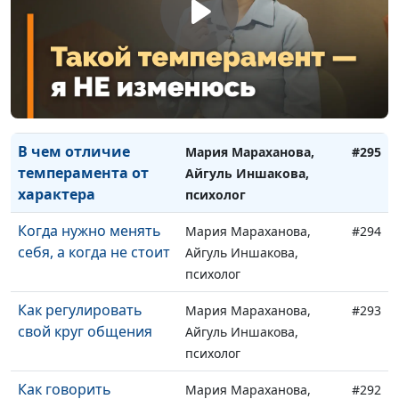
на человека против
Айгуль Иншакова,
его воли?
психолог
Как не быть
Мария Мараханова,
#296
бесхарактерным и
Айгуль Иншакова,
воспитать волю
психолог
В чем отличие
Мария Мараханова,
#295
темперамента от
Айгуль Иншакова,
характера
психолог
Когда нужно менять
Мария Мараханова,
#294
себя, а когда не стоит
Айгуль Иншакова,
психолог
Как регулировать
Мария Мараханова,
#293
свой круг общения
Айгуль Иншакова,
психолог
Как говорить
Мария Мараханова,
#292