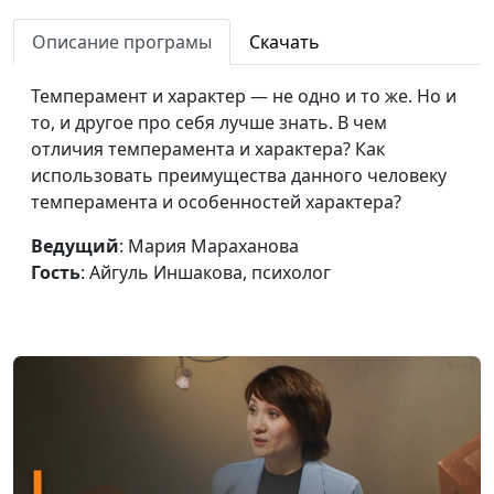
близкому о его
Айгуль Иншакова,
недостатках
Описание програмы
Скачать
психолог
Как понять сильные
Юлия Синицына,
#291
Темперамент и характер — не одно и то же. Но и
стороны своей
Айгуль Иншакова,
то, и другое про себя лучше знать. В чем
личности
психолог
отличия темперамента и характера? Как
использовать преимущества данного человеку
Как реагировать на
Юлия Синицына,
#290
темперамента и особенностей характера?
агрессию
Айгуль Иншакова,
психолог
Ведущий
: Мария Мараханова
Гость
: Айгуль Иншакова, психолог
Кто такие нарциссы и
Юлия Синицына,
#289
чем опасен
Айгуль Иншакова,
нарциссизм
психолог
Как личностный рост
Юлия Синицына,
#288
влияет на жизнь
Айгуль Иншакова,
психолог
Можно ли изменить
Юлия Синицына,
#287