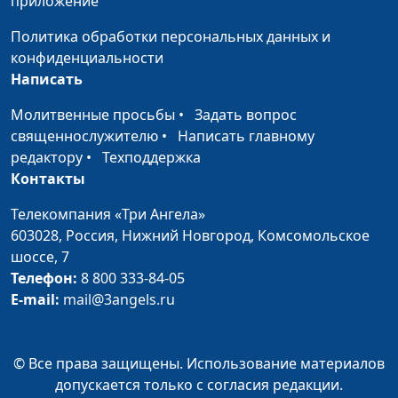
приложение
Синдром
Юлия Синицына, Алина
#282
отложенной жизни:
Караченцева,
Политика обработки персональных данных и
научиться жить
практический психолог
конфиденциальности
сейчас
Написать
Что такое
Юлия Синицына, Алина
#281
Молитвенные просьбы
•
Задать вопрос
гиподинамия
Караченцева,
священнослужителю
•
Написать главному
практический психолог
редактору
•
Техподдержка
Контакты
Как правильно
Юлия Синицына, Алина
#280
относиться к
Караченцева,
Телекомпания «Три Ангела»
мужчине
практический психолог
603028,
Россия, Нижний Новгород,
Комсомольское
шоссе, 7
Зачем мне уважение
Юлия Синицына, Алина
#279
Телефон:
8 800 333-84-05
Караченцева,
E-mail:
mail@3angels.ru
практический психолог
Равнодушие в
Юлия Синицына, Алина
#278
© Все права защищены. Использование материалов
современном мире
Караченцева,
допускается только с согласия редакции.
практический психолог