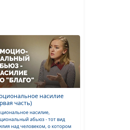
 что
Юлия Синицына,
#243
 о ней
Екатерина Куклина,
практический
психолог
смысл
Юлия Синицына,
#242
Екатерина Куклина,
практический
психолог
лу
Юлия Синицына,
#241
Екатерина Куклина,
практический
психолог
оциональное насилие
рвая часть)
Юлия Синицына,
#240
жбу?
Екатерина Куклина,
циональное насилие,
практический
циональный абьюз - тот вид
психолог
илия над человеком, о котором