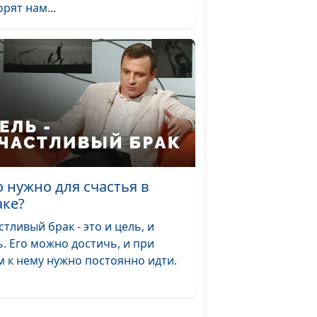
орят нам...
Юлия Синицына,
#239
ем,
Екатерина Куклина,
практический
психолог
 нужно
Юлия Синицына,
#238
Екатерина Куклина,
практический
психолог
Юлия Синицына,
#237
о нужно для счастья в
охо?
Екатерина Куклина,
аке?
практический
психолог
стливый брак - это и цель, и
ь. Его можно достичь, и при
вого
Юлия Синицына,
#236
м к нему нужно постоянно идти.
Екатерина Куклина,
практический
психолог