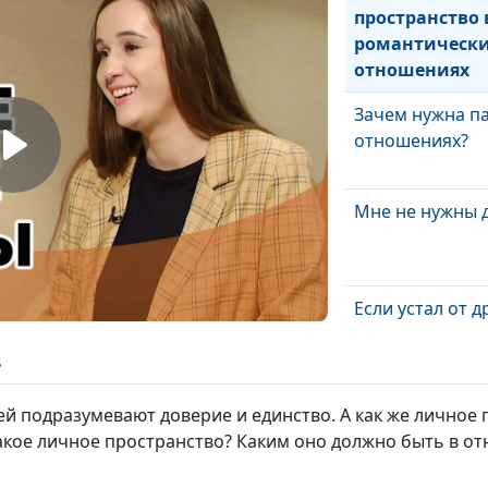
пространство 
романтическ
отношениях
Зачем нужна па
отношениях?
Мне не нужны 
Если устал от д
ь
Между любовь
 подразумевают доверие и единство. А как же личное п
дружбой
акое личное пространство? Каким оно должно быть в от