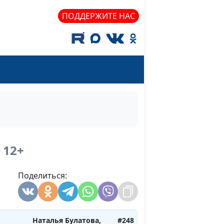
Анастасия Чипчар,
ПОДДЕРЖИТЕ НАС
психолог
ого
Юлия Синицына,
#252
Анастасия Чипчар,
психолог
ружба
Наталья Булатова,
#251
Мария Мараханова,
психолог-консультант
не
Наталья Булатова,
#250
ом
Мария Мараханова,
12+
психолог-консультант
ружба
Поделиться:
Наталья Булатова,
#249
й и
Мария Мараханова,
психолог-консультант
Наталья Булатова,
#248