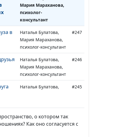
в
Мария Мараханова,
их
психолог-
консультант
уза в
Наталья Булатова,
#247
Мария Мараханова,
психолог-консультант
друзья
Наталья Булатова,
#246
Мария Мараханова,
психолог-консультант
руга
Наталья Булатова,
#245
Мария Мараханова,
психолог-консультант
ю и
Наталья Булатова,
#244
ространство, о котором так
Мария Мараханова,
ношениях? Как оно согласуется с
психолог-консультант