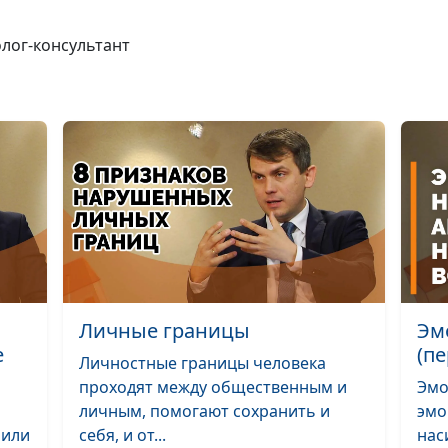
Сексуальность:
это такое и как
олог-консультант
говорить?
Смысл искать 
жизни?
Как развить си
воли?
Личные границы
Эм
е
(пе
Как найти и
Личностные границы человека
сохранить дру
проходят между общественным и
Эмо
личным, помогают сохранить и
эмо
 или
себя, и от...
нас