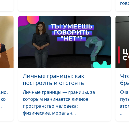
гов
Сепарация от
родителей: зач
когда и как?
Саморазвитие:
или нет?
Конформизм:
Личные границы: как
Чт
хорошо или пл
построить и отстоять
бр
ьно,
Личные границы — границы, за
Сча
ько
которым начинается личное
пут
Правила цифро
.
пространство человека:
это
этикета
физические, моральн...
...