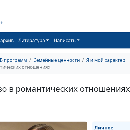
жизни?
2+
Как понять сам
себя?
оархив
Литература
Написать
Возможна ли д
с коллегами?
ТВ программ
Семейные ценности
Я и мой характер
нтических отношениях
Как надо и как 
надо: о взаимн
во в романтических отношениях
уважении
Возможна ли д
между мужчино
женщиной?
Личное