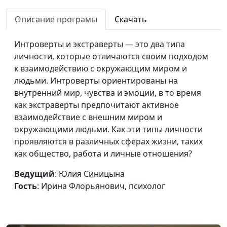
привычки
Описание програмы
Скачать
Чем опасно
Юлия Синицына, Алина
#324
стремление к идеалу
Караченцева,
Интроверты и экстраверты — это два типа
практический психолог
личности, которые отличаются своим подходом
к взаимодействию с окружающим миром и
Как восстановить
Юлия Синицына, Алина
#323
людьми. Интроверты ориентированы на
вегетативную
Караченцева,
внутренний мир, чувства и эмоции, в то время
нервную систему
практический психолог
как экстраверты предпочитают активное
взаимодействие с внешним миром и
Манипуляции это
Юлия Синицына, Алина
#322
окружающими людьми. Как эти типы личности
плохо?
Караченцева,
проявляются в различных сферах жизни, таких
практический психолог
как общество, работа и личные отношения?
Можно ли
Юлия Синицына, Алина
#321
Ведущий
: Юлия Синицына
запрограммировать
Караченцева,
Гость
: Ирина Флорьянович, психолог
человека?
практический психолог
Что такое свобода
Юлия Синицына, Алина
#320
Караченцева,