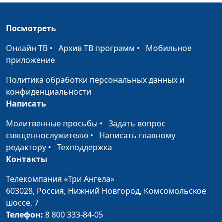
практический психолог
Как нецензурная
Юлия Синицына, Алина
#314
Посмотреть
речь влияет на нашу
Караченцева,
жизнь
Онлайн ТВ
•
Архив ТВ программ
•
Мобильное
практический психолог
приложение
Как пережить
Юлия Синицына, Алина
#313
сложные времена
Политика обработки персональных данных и
Караченцева,
конфиденциальности
практический психолог
Написать
Как общаться с
Юлия Синицына, Алина
#312
Молитвенные просьбы
•
Задать вопрос
пожилыми
Караченцева,
священнослужителю
•
Написать главному
родителями
практический психолог
редактору
•
Техподдержка
Чувство вины:
Юлия Синицына, Алина
#311
Контакты
виновата ли я?
Караченцева,
Телекомпания «Три Ангела»
практический психолог
603028,
Россия, Нижний Новгород,
Комсомольское
Доверие Богу или
Юлия Синицына, Алина
#310
шоссе, 7
инфантилизм?
Караченцева,
Телефон:
8 800 333-84-05