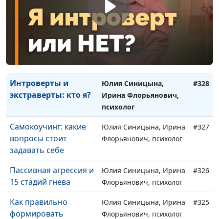
Чему в жизни стоит
Юлия Синицына, Ирина
#330
сказать «нет»
Флорьянович, психолог
Что мешает людям
Юлия Синицына, Ирина
#329
достигать успеха
Флорьянович, психолог
Интроверты и
Юлия Синицына,
#328
экстраверты: кто я?
Ирина Флорьянович,
психолог
Самокоучинг: какие
Юлия Синицына, Ирина
#327
вопросы стоит
Флорьянович, психолог
задавать себе
Пассивная агрессия и
Юлия Синицына, Ирина
#326
15 стадий гнева
Флорьянович, психолог
Как правильно
Юлия Синицына, Ирина
#325
формировать
Флорьянович, психолог