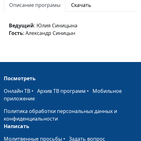
Описание програмы
Скачать
Чревоугодие
Юлия Синицына,
#63
Александр Синицын
Ведущий
: Юлия Синицына
Ложное чувство
Юлия Синицына,
#62
Гость
: Александр Синицын
вины
Александр Синицын
Чувство вины
Юлия Синицына,
#61
Александр Синицын
Зависть
Юлия Синицына,
#60
Александр Синицын
Посмотреть
Обида
Юлия Синицына,
#59
Онлайн ТВ
•
Архив ТВ программ
•
Мобильное
Александр Синицын
приложение
Отверженность
Юлия Синицына,
#58
Политика обработки персональных данных и
Александр Синицын
конфиденциальности
Написать
Разочарование в
Александр Бондарук,
#57
людях
Молитвенные просьбы
•
Виталий Архипов
Задать вопрос