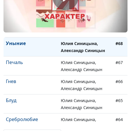
Гордость
Юлия Синицына,
#70
Александр Синицын
Тщеславие
Юлия Синицына,
#69
Александр Синицын
Уныние
Юлия Синицына,
#68
Александр Синицын
Печаль
Юлия Синицына,
#67
Александр Синицын
Гнев
Юлия Синицына,
#66
Александр Синицын
Блуд
Юлия Синицына,
#65
Александр Синицын
Сребролюбие
Юлия Синицына,
#64
Александр Синицын