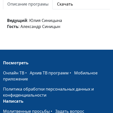
Описание програмы
Скачать
Сребролюбие
Юлия Синицына,
#64
Александр Синицын
Ведущий
: Юлия Синицына
Чревоугодие
Юлия Синицына,
#63
Гость
: Александр Синицын
Александр Синицын
Ложное чувство
Юлия Синицына,
#62
вины
Александр Синицын
Чувство вины
Юлия Синицына,
#61
Александр Синицын
Посмотреть
Зависть
Юлия Синицына,
#60
Онлайн ТВ
•
Архив ТВ программ
•
Мобильное
Александр Синицын
приложение
Обида
Юлия Синицына,
#59
Политика обработки персональных данных и
Александр Синицын
конфиденциальности
Написать
Отверженность
Юлия Синицына,
#58
Молитвенные просьбы
•
Александр Синицын
Задать вопрос