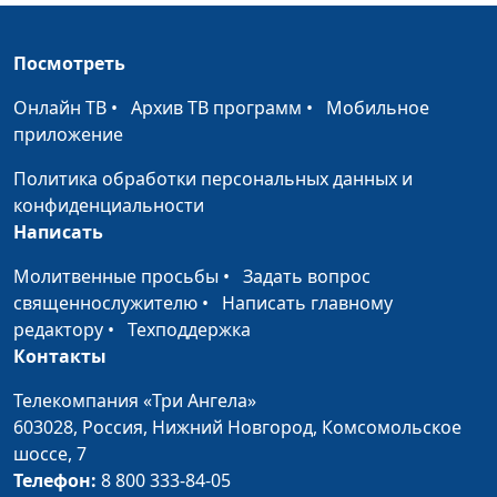
Кто я и чего хочу от
Юлия Синицына, Ирина
#339
жизни?
Флорьянович, психолог
Посмотреть
Как справиться с
Юлия Синицына, Ирина
#338
Онлайн ТВ
•
Архив ТВ программ
•
Мобильное
многозадачностью
Флорьянович, психолог
приложение
Влияние ценностей
Юлия Синицына, Ирина
#337
Политика обработки персональных данных и
на нашу жизнь
Флорьянович, психолог
конфиденциальности
Написать
Как справиться с
Юлия Синицына, Ирина
#336
финансовой
Флорьянович, психолог
Молитвенные просьбы
•
Задать вопрос
нестабильностью
священнослужителю
•
Написать главному
редактору
•
Техподдержка
Культура
Юлия Синицына, Ирина
#335
Контакты
потребления и её
Флорьянович, психолог
влияние на
Телекомпания «Три Ангела»
самооценку
603028,
Россия, Нижний Новгород,
Комсомольское
шоссе, 7
Как найти баланс
Юлия Синицына, Ирина
#334
Телефон:
8 800 333-84-05
между работой и
Флорьянович, психолог