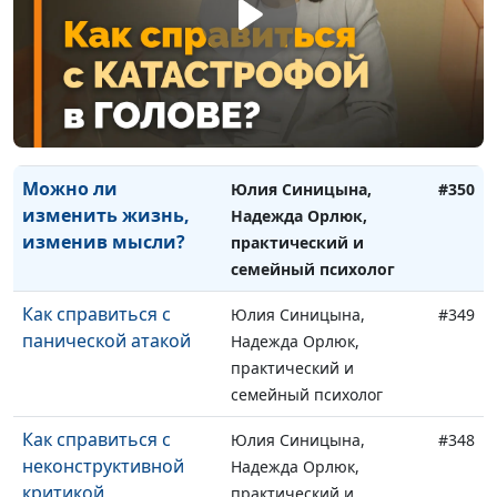
семейный психолог
Как избавиться от
Юлия Синицына,
#351
негативных
Надежда Орлюк,
ожиданий и жить
практический и
настоящим
семейный психолог
Можно ли
Юлия Синицына,
#350
изменить жизнь,
Надежда Орлюк,
изменив мысли?
практический и
семейный психолог
Как справиться с
Юлия Синицына,
#349
панической атакой
Надежда Орлюк,
практический и
семейный психолог
Как справиться с
Юлия Синицына,
#348
неконструктивной
Надежда Орлюк,
критикой
практический и