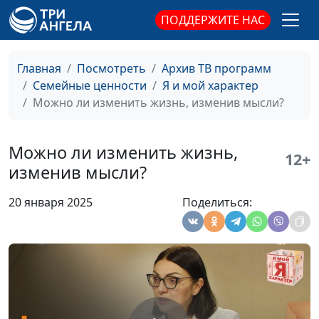
психолог - консультант
ПОДДЕРЖИТЕ НАС
Какие родительские
Юлия Синицына,
#355
установки нам
Надежда Орлюк,
Главная
Посмотреть
Архив ТВ программ
вредят?
практический и
Семейные ценности
Я и мой характер
семейный психолог
Можно ли изменить жизнь, изменив мысли?
Как наша речь
Юлия Синицына,
#354
влияет на нашу
Надежда Орлюк,
Можно ли изменить жизнь,
жизнь
практический и
12+
изменив мысли?
семейный психолог
Как оставаться в
Юлия Синицына,
#353
20 января 2025
Поделиться:
ресурсе
Надежда Орлюк,
практический и
семейный психолог
Правила выражения
Юлия Синицына,
#352
чувств
Надежда Орлюк,
практический и