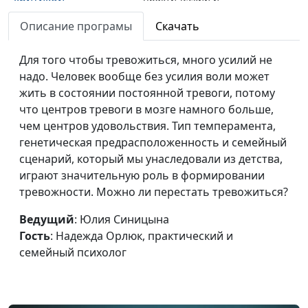
семейный психолог
Описание програмы
Скачать
Барьеры в общении
Юлия Синицына,
#347
Для того чтобы тревожиться, много усилий не
Надежда Орлюк,
надо. Человек вообще без усилия воли может
практический и
жить в состоянии постоянной тревоги, потому
семейный психолог
что центров тревоги в мозге намного больше,
Синдром спасателя:
Юлия Синицына,
#346
чем центров удовольствия. Тип темперамента,
помогать в ущерб
Надежда Орлюк,
генетическая предрасположенность и семейный
себе
практический и
сценарий, который мы унаследовали из детства,
семейный психолог
играют значительную роль в формировании
тревожности. Можно ли перестать тревожиться?
3 правила человека с
Юлия Синицына,
#345
устойчивой психикой
Надежда Орлюк,
Ведущий
: Юлия Синицына
практический и
Гость
: Надежда Орлюк, практический и
семейный психолог
семейный психолог
Как научиться
Юлия Синицына,
#344
прощать
Надежда Орлюк,