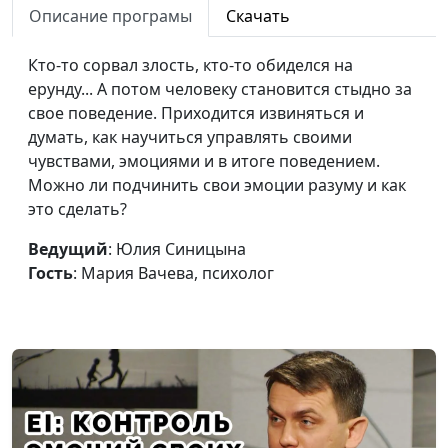
Описание програмы
Скачать
психолог
Как бороться со
Юлия Синицына,
#260
Кто-то сорвал злость, кто-то обиделся на
страхом и тревогой?
Анастасия Чипчар,
ерунду... А потом человеку становится стыдно за
психолог
свое поведение. Приходится извиняться и
думать, как научиться управлять своими
Хорошее плохое
Юлия Синицына,
#259
чувствами, эмоциями и в итоге поведением.
чувство стыда
Анастасия Чипчар,
Можно ли подчинить свои эмоции разуму и как
психолог
это сделать?
Развитие
Юлия Синицына,
#258
Ведущий
: Юлия Синицына
эмоционального
Анастасия Чипчар,
Гость
: Мария Вачева, психолог
интеллекта
психолог
Эмоциональный
Юлия Синицына,
#257
интеллект - что это
Анастасия Чипчар,
такое?
психолог
Что значит быть
Юлия Синицына,
#256
взрослым?
Анастасия Чипчар,