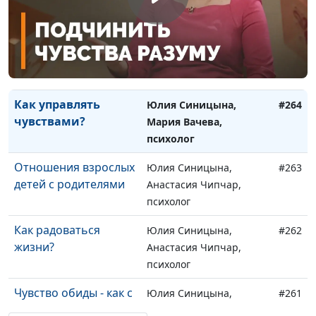
Гнев: как научиться
Юлия Синицына,
#266
им управлять?
Мария Вачева, психолог
Стать собой
Юлия Синицына,
#265
настоящим
Мария Вачева, психолог
Как управлять
Юлия Синицына,
#264
чувствами?
Мария Вачева,
психолог
Отношения взрослых
Юлия Синицына,
#263
детей с родителями
Анастасия Чипчар,
психолог
Как радоваться
Юлия Синицына,
#262
жизни?
Анастасия Чипчар,
психолог
Чувство обиды - как с
Юлия Синицына,
#261
ним бороться?
Анастасия Чипчар,