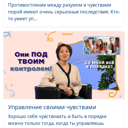
Юлия Синицына,
#236
Противостояние между разумом и чувствами
этикета
Екатерина Куклина,
порой имеют очень серьезные последствия. Кто-
практический психолог
то умеет уп...
Эмоциональное
Юлия Синицына,
#235
насилие (вторая
Екатерина Куклина,
часть)
практический психолог
Эмоциональное
Юлия Синицына,
#234
насилие (первая
Екатерина Куклина,
часть)
практический психолог
Психосоматические
Юлия Синицына,
#233
заболевания
Екатерина Куклина,
практический психолог
Жизненный
Юлия Синицына,
#232
Управление своими чувствами
сценарий - кто автор
Екатерина Куклина,
твоего?
практический психолог
Хорошо себя чувствовать и быть в порядке
можно только тогда, когда ты управляешь
Мой внутренний
Юлия Синицына,
#231