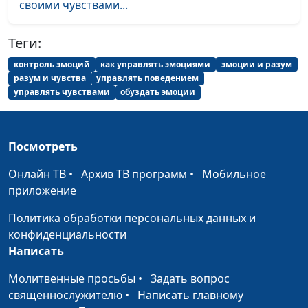
своими чувствами...
ребенок
Екатерина Куклина,
практический психолог
Теги:
Как развить
Юлия Синицына,
#230
контроль эмоций
как управлять эмоциями
эмоции и разум
эмоциональный
Екатерина Куклина,
разум и чувства
управлять поведением
интеллект? (вторая
практический психолог
управлять чувствами
обуздать эмоции
часть)
Как развить
Юлия Синицына,
#229
Посмотреть
эмоциональный
Екатерина Куклина,
интеллект? (первая
практический психолог
Онлайн ТВ
•
Архив ТВ программ
•
Мобильное
часть)
приложение
Маскулизм.
Юлия Синицына,
#228
Политика обработки персональных данных и
Преимущества и
Александр Сахаров,
конфиденциальности
недостатки
священнослужитель,
Написать
консультант по
Молитвенные просьбы
•
Задать вопрос
семейным отношениям
священнослужителю
•
Написать главному