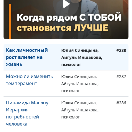
агрессию
Айгуль Иншакова,
психолог
Кто такие нарциссы и
Юлия Синицына,
#289
чем опасен
Айгуль Иншакова,
нарциссизм
психолог
Как личностный
Юлия Синицына,
#288
рост влияет на
Айгуль Иншакова,
жизнь
психолог
Можно ли изменить
Юлия Синицына,
#287
темперамент
Айгуль Иншакова,
психолог
Пирамида Маслоу.
Юлия Синицына,
#286
Иерархия
Айгуль Иншакова,
потребностей
психолог
человека