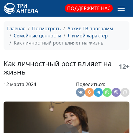
темперамента от
Айгуль Иншакова,
ПОДДЕРЖИТЕ НАС
характера
психолог
Когда нужно менять
Мария Мараханова,
#294
Главная
Посмотреть
Архив ТВ программ
себя, а когда не стоит
Айгуль Иншакова,
Семейные ценности
Я и мой характер
психолог
Как личностный рост влияет на жизнь
Как регулировать
Мария Мараханова,
#293
свой круг общения
Айгуль Иншакова,
Как личностный рост влияет на
12+
психолог
жизнь
Как говорить
Мария Мараханова,
#292
12 марта 2024
Поделиться:
близкому о его
Айгуль Иншакова,
недостатках
психолог
Как понять сильные
Юлия Синицына,
#291
стороны своей
Айгуль Иншакова,
личности
психолог
Как реагировать на
Юлия Синицына,
#290