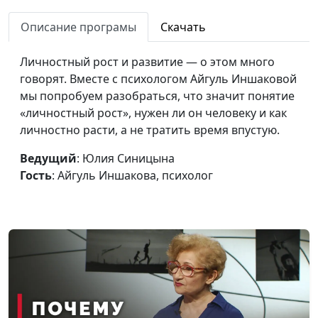
Синдром «хорошей
Юлия Синицына,
#285
девочки»
Описание програмы
Скачать
Айгуль Иншакова,
психолог
Личностный рост и развитие — о этом много
Сказать «да» или
Юлия Синицына, Алина
#284
говорят. Вместе с психологом Айгуль Иншаковой
отказать
Караченцева,
мы попробуем разобраться, что значит понятие
практический психолог
«личностный рост», нужен ли он человеку и как
личностно расти, а не тратить время впустую.
Как вернуть интерес
Юлия Синицына, Алина
#283
к жизни
Караченцева,
Ведущий
: Юлия Синицына
практический психолог
Гость
: Айгуль Иншакова, психолог
Синдром
Юлия Синицына, Алина
#282
отложенной жизни:
Караченцева,
научиться жить
практический психолог
сейчас
Что такое
Юлия Синицына, Алина
#281
гиподинамия
Караченцева,
практический психолог