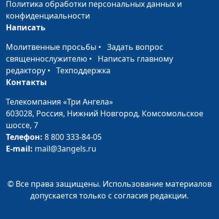
Политика обработки персональных данных и
самом деле?
Мария Вачева, психолог
конфиденциальности
Пять способов
Написать
Юлия Синицына,
#267
заставить мозг
Мария Вачева, психолог
Молитвенные просьбы
•
Задать вопрос
работать
священнослужителю
•
Написать главному
Гнев: как научиться
редактору
•
Техподдержка
Юлия Синицына,
#266
им управлять?
Контакты
Мария Вачева, психолог
Телекомпания «Три Ангела»
Стать собой
Юлия Синицына,
#265
603028,
Россия, Нижний Новгород,
Комсомольское
настоящим
Мария Вачева, психолог
шоссе, 7
Как управлять
Юлия Синицына,
#264
Телефон:
8 800 333-84-05
чувствами?
Мария Вачева, психолог
E-mail:
mail@3angels.ru
Отношения взрослых
Юлия Синицына,
#263
детей с родителями
Анастасия Чипчар,
© Все права защищены. Использование материалов
психолог
допускается только с согласия редакции.
Как радоваться
Юлия Синицына,
#262