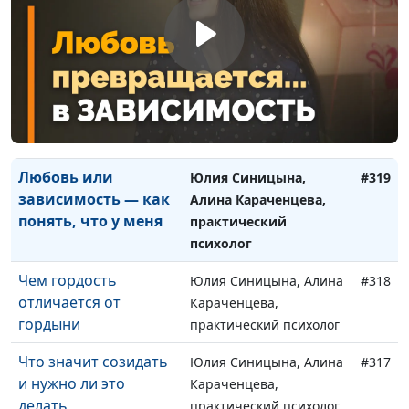
Можно ли
Юлия Синицына, Алина
#321
запрограммировать
Караченцева,
человека?
практический психолог
Что такое свобода
Юлия Синицына, Алина
#320
Караченцева,
практический психолог
Любовь или
Юлия Синицына,
#319
зависимость — как
Алина Караченцева,
понять, что у меня
практический
психолог
Чем гордость
Юлия Синицына, Алина
#318
отличается от
Караченцева,
гордыни
практический психолог
Что значит созидать
Юлия Синицына, Алина
#317
и нужно ли это
Караченцева,
делать
практический психолог