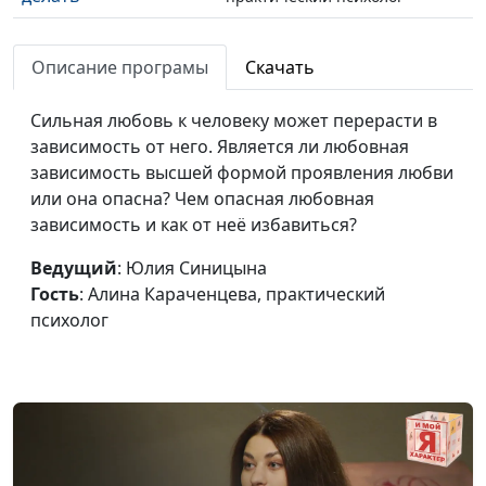
Как
Юлия Синицына, Алина
#316
самореализоваться
Описание програмы
Скачать
Караченцева,
практический психолог
Сильная любовь к человеку может перерасти в
5 позиций
Юлия Синицына, Алина
#315
зависимость от него. Является ли любовная
восприятия мира
Караченцева,
зависимость высшей формой проявления любви
практический психолог
или она опасна? Чем опасная любовная
зависимость и как от неё избавиться?
Как нецензурная
Юлия Синицына, Алина
#314
речь влияет на нашу
Караченцева,
Ведущий
: Юлия Синицына
жизнь
практический психолог
Гость
: Алина Караченцева, практический
психолог
Как пережить
Юлия Синицына, Алина
#313
сложные времена
Караченцева,
практический психолог
Как общаться с
Юлия Синицына, Алина
#312
пожилыми
Караченцева,
родителями
практический психолог