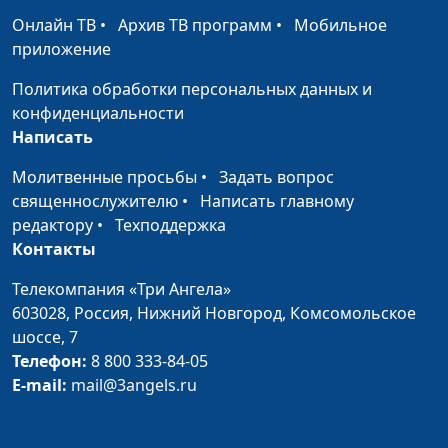
Онлайн ТВ
•
Архив ТВ программ
•
Мобильное
Как выбирать
Юлия Синицына, Алина
#306
приложение
спутника жизни
Караченцева,
практический психолог
Политика обработки персональных данных и
конфиденциальности
Как выйти из
Юлия Синицына, Алина
#305
Написать
позиции жертвы
Караченцева,
практический психолог
Молитвенные просьбы
•
Задать вопрос
священнослужителю
•
Написать главному
Психогигиена: как
Юлия Синицына, Алина
#304
редактору
•
Техподдержка
укрепить свое
Караченцева,
Контакты
психическое
практический психолог
здоровье
Телекомпания «Три Ангела»
603028,
Россия, Нижний Новгород,
Комсомольское
Страх общения — как
Юлия Синицына,
#303
шоссе, 7
его преодолеть?
Айгуль Иншакова,
Телефон:
8 800 333-84-05
психолог
E-mail:
mail@3angels.ru
Как принять плохое в
Юлия Синицына,
#302
своей жизни
Айгуль Иншакова,