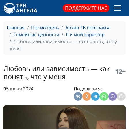
задавать себе
ПОДДЕРЖИТЕ НАС
Пассивная агрессия и
Юлия Синицына, Ирина
#326
15 стадий гнева
Флорьянович, психолог
Главная
Посмотреть
Архив ТВ программ
Как правильно
Юлия Синицына, Ирина
#325
Семейные ценности
Я и мой характер
формировать
Флорьянович, психолог
Любовь или зависимость — как понять, что у
привычки
меня
Чем опасно
Юлия Синицына, Алина
#324
стремление к идеалу
Караченцева,
Любовь или зависимость — как
12+
практический психолог
понять, что у меня
Как восстановить
Юлия Синицына, Алина
#323
05 июня 2024
Поделиться:
вегетативную
Караченцева,
нервную систему
практический психолог
Манипуляции это
Юлия Синицына, Алина
#322
плохо?
Караченцева,
практический психолог