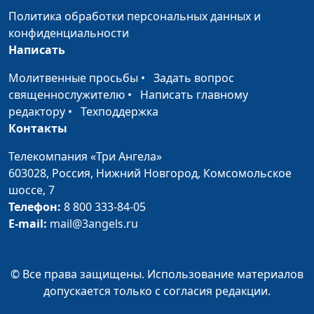
Сексуальность: что
Юлия Синицына,
#243
Политика обработки персональных данных и
это такое и как о ней
Екатерина Куклина,
конфиденциальности
говорить?
практический психолог
Написать
Смысл искать смысл
Юлия Синицына,
#242
Молитвенные просьбы
•
Задать вопрос
жизни?
Екатерина Куклина,
священнослужителю
•
Написать главному
практический психолог
редактору
•
Техподдержка
Контакты
Как развить силу
Юлия Синицына,
#241
воли?
Екатерина Куклина,
Телекомпания «Три Ангела»
практический психолог
603028,
Россия, Нижний Новгород,
Комсомольское
шоссе, 7
Как найти и
Юлия Синицына,
#240
Телефон:
8 800 333-84-05
сохранить дружбу?
Екатерина Куклина,
E-mail:
mail@3angels.ru
практический психолог
Сепарация от
Юлия Синицына,
#239
родителей: зачем,
© Все права защищены. Использование материалов
Екатерина Куклина,
когда и как?
допускается только с согласия редакции.
практический психолог