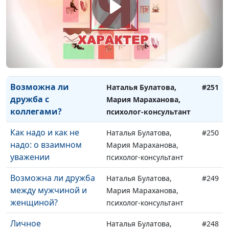
жизни?
Анастасия Чипчар,
психолог
Как понять самого
Юлия Синицына,
#252
себя?
Анастасия Чипчар,
психолог
Возможна ли
Наталья Булатова,
#251
дружба с
Мария Мараханова,
коллегами?
психолог-консультант
Как надо и как не
Наталья Булатова,
#250
надо: о взаимном
Мария Мараханова,
уважении
психолог-консультант
Возможна ли дружба
Наталья Булатова,
#249
между мужчиной и
Мария Мараханова,
женщиной?
психолог-консультант
Личное
Наталья Булатова,
#248