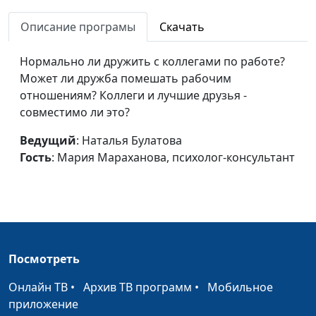
пространство в
Мария Мараханова,
романтических
Описание програмы
Скачать
психолог-консультант
отношениях
Нормально ли дружить с коллегами по работе?
Зачем нужна пауза в
Наталья Булатова,
#247
Может ли дружба помешать рабочим
отношениях?
Мария Мараханова,
отношениям? Коллеги и лучшие друзья -
психолог-консультант
совместимо ли это?
Мне не нужны друзья
Наталья Булатова,
#246
Ведущий
: Наталья Булатова
Мария Мараханова,
Гость
: Мария Мараханова, психолог-консультант
психолог-консультант
Если устал от друга
Наталья Булатова,
#245
Мария Мараханова,
психолог-консультант
Посмотреть
Между любовью и
Наталья Булатова,
#244
дружбой
Мария Мараханова,
Онлайн ТВ
•
Архив ТВ программ
•
Мобильное
психолог-консультант
приложение