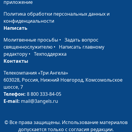
приложение
темперамент
Лидия Нейкурс,
семейный консультант
Политика обработки персональных данных и
конфиденциальности
Изменить характер
Юлия Синицына,
#181
Написать
Лидия Нейкурс,
семейный консультант
Молитвенные просьбы
•
Задать вопрос
священнослужителю
•
Написать главному
Уступчивость и
Юлия Синицына,
#180
редактору
•
Техподдержка
лояльность
Лидия Нейкурс,
Контакты
семейный консультант
Телекомпания «Три Ангела»
Властная женщина
Юлия Синицына,
#179
603028,
Россия, Нижний Новгород,
Комсомольское
Лидия Нейкурс,
шоссе, 7
семейный консультант
Телефон:
8 800 333-84-05
Выход из депрессии
E-mail:
mail@3angels.ru
Юлия Синицына,
#178
Лидия Нейкурс,
семейный консультант
© Все права защищены. Использование материалов
Отрицательные
Юлия Синицына,
#177
допускается только с согласия редакции.