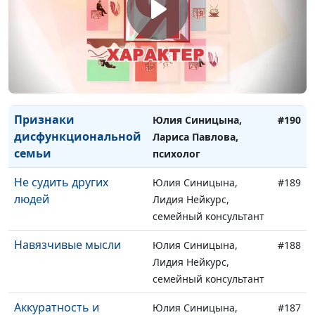
дисфункциональных
Лариса Павлова,
семей
психолог
Роли в
Юлия Синицына,
#191
дисфункциональной
Лариса Павлова,
семье
психолог
Признаки
Юлия Синицына,
#190
дисфункциональной
Лариса Павлова,
семьи
психолог
Не судить других
Юлия Синицына,
#189
людей
Лидия Нейкурс,
семейный консультант
Навязчивые мысли
Юлия Синицына,
#188
Лидия Нейкурс,
семейный консультант
Аккуратность и
Юлия Синицына,
#187