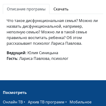
трудолюбие у детей
Лидия Нейкурс,
Описание програмы
Скачать
семейный консультант
Как научить ребенка
Юлия Синицына,
#186
Что такое дисфункциональная семья? Можно ли
владеть собой
Лидия Нейкурс,
назвать дисфункциональной, например,
семейный консультант
неполную семью? Можно ли в такой семье
правильно воспитать ребенка? Об этом
Слепая влюбленность
Юлия Синицына,
#185
рассказывает психолог Лариса Павлова.
Лидия Нейкурс,
семейный консультант
Ведущий
: Юлия Синицына
Гость
: Лариса Павлова, психолог
Пессимизм и
Юлия Синицына,
#184
оптимизм
Лидия Нейкурс,
семейный консультант
Характер и привычки
Юлия Синицына,
#183
Лидия Нейкурс,
Посмотреть
семейный консультант
Онлайн ТВ
•
Архив ТВ программ
•
Мобильное
Характер и
Юлия Синицына,
#182