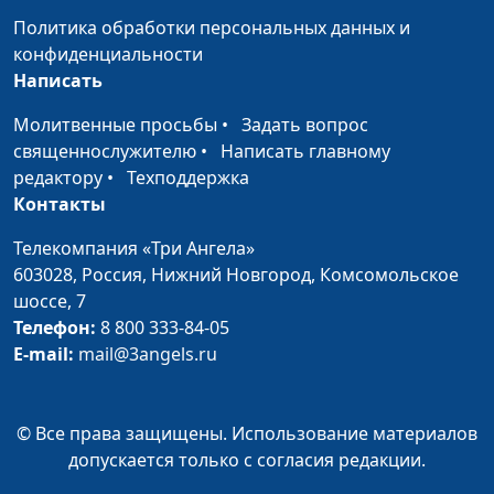
Нейкурс, семейный
Политика обработки персональных данных и
консультант
конфиденциальности
Написать
Уступчивость и
Юлия Синицына, Лидия
#180
лояльность
Нейкурс, семейный
Молитвенные просьбы
•
Задать вопрос
консультант
священнослужителю
•
Написать главному
редактору
•
Техподдержка
Властная женщина
Юлия Синицына, Лидия
#179
Контакты
Нейкурс, семейный
консультант
Телекомпания «Три Ангела»
603028,
Россия, Нижний Новгород,
Комсомольское
Выход из депрессии
Юлия Синицына, Лидия
#178
шоссе, 7
Нейкурс, семейный
Телефон:
8 800 333-84-05
консультант
E-mail:
mail@3angels.ru
Отрицательные
Юлия Синицына, Лидия
#177
эмоции
Нейкурс, семейный
© Все права защищены. Использование материалов
консультант
допускается только с согласия редакции.
Правильная критика
Юлия Синицына, Лидия
#176