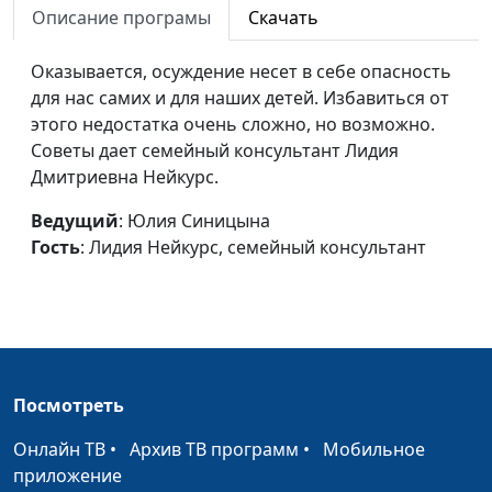
владеть собой
Описание програмы
Скачать
Нейкурс, семейный
консультант
Оказывается, осуждение несет в себе опасность
Слепая
Юлия Синицына, Лидия
#185
для нас самих и для наших детей. Избавиться от
влюбленность
Нейкурс, семейный
этого недостатка очень сложно, но возможно.
консультант
Советы дает семейный консультант Лидия
Дмитриевна Нейкурс.
Пессимизм и
Юлия Синицына, Лидия
#184
оптимизм
Нейкурс, семейный
Ведущий
: Юлия Синицына
консультант
Гость
: Лидия Нейкурс, семейный консультант
Характер и привычки
Юлия Синицына, Лидия
#183
Нейкурс, семейный
консультант
Характер и
Юлия Синицына, Лидия
#182
Посмотреть
темперамент
Нейкурс, семейный
консультант
Онлайн ТВ
•
Архив ТВ программ
•
Мобильное
приложение
Изменить характер
Юлия Синицына, Лидия
#181