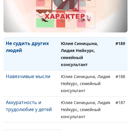
семье
психолог
Признаки
Юлия Синицына,
#190
дисфункциональной
Лариса Павлова,
семьи
психолог
Не судить других
Юлия Синицына,
#189
людей
Лидия Нейкурс,
семейный
консультант
Навязчивые мысли
Юлия Синицына, Лидия
#188
Нейкурс, семейный
консультант
Аккуратность и
Юлия Синицына, Лидия
#187
трудолюбие у детей
Нейкурс, семейный
консультант
Как научить ребенка
Юлия Синицына, Лидия
#186