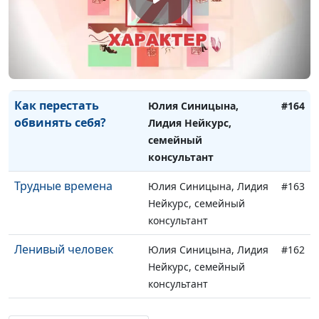
консультант
Жизненные неудачи
Юлия Синицына, Лидия
#165
Нейкурс, семейный
консультант
Как перестать
Юлия Синицына,
#164
обвинять себя?
Лидия Нейкурс,
семейный
консультант
Трудные времена
Юлия Синицына, Лидия
#163
Нейкурс, семейный
консультант
Ленивый человек
Юлия Синицына, Лидия
#162
Нейкурс, семейный
консультант
Как справляться с
Юлия Синицына, Лидия
#161