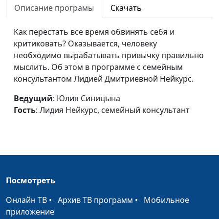
гневом
Описание програмы
Скачать
Нейкурс, семейный
консультант
Как перестать все время обвинять себя и
Уверенность в себе
Юлия Синицына, Лидия
#160
критиковать? Оказывается, человеку
Нейкурс, семейный
необходимо вырабатывать привычку правильно
консультант
мыслить. Об этом в программе с семейным
консультантом Лидией Дмитриевной Нейкурс.
Склонность к
Ирина Кириченко,
#159
промедлению
Василий Половинко,
Ведущий
: Юлия Синицына
священнослужитель,
Гость
: Лидия Нейкурс, семейный консультант
магистр богословия
Разрешение
Ирина Кириченко,
#158
конфликтов (третья
Василий Половинко,
часть)
священнослужитель,
магистр богословия
Посмотреть
Разрешение
Ирина Кириченко,
#157
Онлайн ТВ
•
Архив ТВ программ
•
Мобильное
конфликтов (вторая
Василий Половинко,
приложение
часть)
священнослужитель,