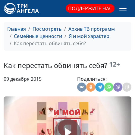
консультант
ПОДДЕРЖИТЕ НАС
Наше настроение
Юлия Синицына, Лидия
#170
Нейкурс, семейный
Главная
Посмотреть
Архив ТВ программ
консультант
Семейные ценности
Я и мой характер
Как перестать обвинять себя?
Излишняя
Юлия Синицына, Лидия
#169
обидчивость
Нейкурс, семейный
консультант
12+
Как перестать обвинять себя?
Быть приятным в
Юлия Синицына, Лидия
#168
09 декабря 2015
Поделиться:
общении: зачем?
Нейкурс, семейный
консультант
Как повысить
Юлия Синицына, Лидия
#167
самооценку
Нейкурс, семейный
консультант
Кризис среднего
Юлия Синицына, Лидия
#166
возраста
Нейкурс, семейный