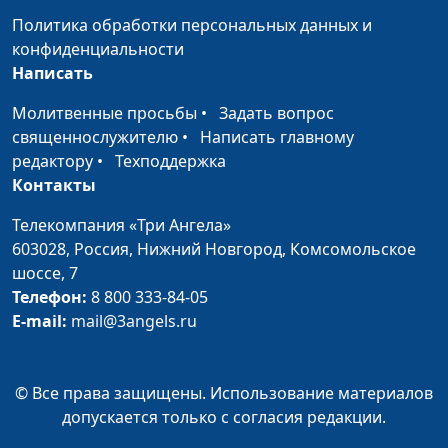
магистр богословия
Политика обработки персональных данных и
конфиденциальности
Разрешение
Ирина Кириченко,
#156
Написать
конфликтов (первая
Василий Половинко,
часть)
священнослужитель,
Молитвенные просьбы
•
Задать вопрос
магистр богословия
священнослужителю
•
Написать главному
редактору
•
Техподдержка
На работу как на
Ирина Кириченко,
#155
Контакты
праздник
Василий Половинко,
священнослужитель,
Телекомпания «Три Ангела»
магистр богословия
603028,
Россия, Нижний Новгород,
Комсомольское
шоссе, 7
Работа и призвание
Ирина Кириченко,
#154
Телефон:
8 800 333-84-05
Василий Половинко,
E-mail:
mail@3angels.ru
священнослужитель,
магистр богословия
© Все права защищены. Использование материалов
Прощение (вторая
Ирина Кириченко,
#153
допускается только с согласия редакции.
часть)
Василий Половинко,
священнослужитель,