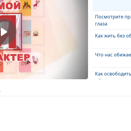
Посмотрите пр
глаза
Как жить без о
Что нас обижае
Как освободить
обид
ь
Темперамент и
Наиболее
распростране
обиды