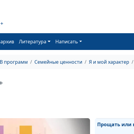
Обида Мелхол
2+
Судьба Мелхол
оархив
Литература
Написать
Прости, как пр
тебя
ТВ программ
Семейные ценности
Я и мой характер
Распри в церкв
делать?
+
Но это
несправедливо
Виды обид
Прощать или 