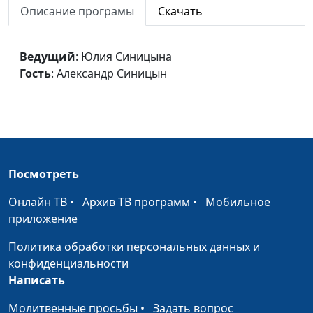
Описание програмы
Скачать
Непрощение
Юлия Синицына,
#82
Александр Синицын
Ведущий
: Юлия Синицына
Стыд
Юлия Синицына,
#81
Гость
: Александр Синицын
Александр Синицын
Перфекционизм
Юлия Синицына,
#80
Александр Синицын
Лень
Юлия Синицына,
#79
Александр Синицын
Посмотреть
Разум
Юлия Синицына,
#78
Онлайн ТВ
•
Архив ТВ программ
•
Мобильное
Александр Синицын
приложение
Самооценка
Юлия Синицына,
#77
Политика обработки персональных данных и
Александр Синицын
конфиденциальности
Написать
Эгоизм
Юлия Синицына,
#76
Молитвенные просьбы
•
Александр Синицын
Задать вопрос