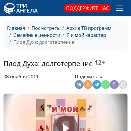
Честность
Юлия Синицына,
#96
ПОДДЕРЖИТЕ НАС
Александр Синицын
Честь
Юлия Синицына,
#95
Главная
Посмотреть
Архив ТВ программ
Александр Синицын
Семейные ценности
Я и мой характер
Привычки
Юлия Синицына,
#94
Плод Духа: долготерпение
Александр Синицын
Духовность
Юлия Синицына,
#93
12+
Плод Духа: долготерпение
Александр Синицын
08 ноября 2011
Поделиться:
Плод Духа:
Юлия Синицына,
#92
воздержание
Александр Синицын
Плод Духа: кротость
Юлия Синицына,
#91
Александр Синицын
Плод Духа: доверие
Юлия Синицына,
#90
Александр Синицын