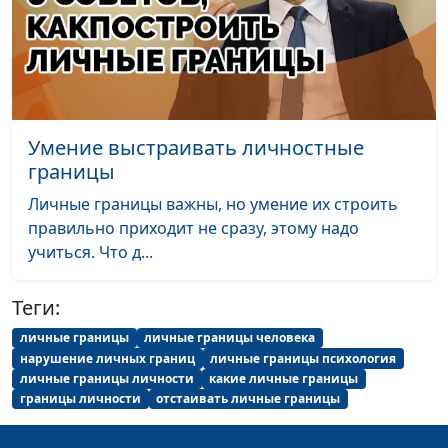
Как возникает
Юлия Синицына,
#196
зависимость?
Лариса Павлова,
(вторая часть)
психолог
Как возникает
Юлия Синицына,
#195
зависимость?
Лариса Павлова,
(первая часть)
психолог
Умение выстраивать личностные
границы
Формы созависимых
Юлия Синицына,
#194
Личные границы важны, но умение их строить
отношений (вторая
Лариса Павлова,
правильно приходит не сразу, этому надо
часть)
психолог
учиться. Что д...
Формы созависимых
Юлия Синицына,
#193
отношений (первая
Лариса Павлова,
Теги:
часть)
психолог
личные границы
личные границы человека
Дети как жертвы
Юлия Синицына,
#192
нарушение личных границ
личные границы психология
личные границы личности
какие личные границы
дисфункциональных
Лариса Павлова,
границы личности
отстаивать личные границы
семей
психолог
Роли в