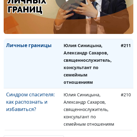
Умение выстраивать
Юлия Синицына,
#212
личностные границы
Александр Сахаров,
священнослужитель,
консультант по
семейным отношениям
Личные границы
Юлия Синицына,
#211
Александр Сахаров,
священнослужитель,
консультант по
семейным
отношениям
Синдром спасителя:
Юлия Синицына,
#210
как распознать и
Александр Сахаров,
избавиться?
священнослужитель,
консультант по
семейным отношениям
Синдром спасителя:
Юлия Синицына,
#209