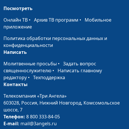
Юлия Синицына,
#191
дисфункциональной
Лариса Павлова,
Посмотреть
семье
психолог
Онлайн ТВ
•
Архив ТВ программ
•
Мобильное
Признаки
Юлия Синицына,
#190
приложение
дисфункциональной
Лариса Павлова,
Политика обработки персональных данных и
семьи
психолог
конфиденциальности
Не судить других
Юлия Синицына, Лидия
#189
Написать
людей
Нейкурс, семейный
Молитвенные просьбы
•
Задать вопрос
консультант
священнослужителю
•
Написать главному
Навязчивые мысли
Юлия Синицына, Лидия
#188
редактору
•
Техподдержка
Нейкурс, семейный
Контакты
консультант
Телекомпания «Три Ангела»
Аккуратность и
603028,
Россия, Нижний Новгород,
Комсомольское
Юлия Синицына, Лидия
#187
трудолюбие у детей
шоссе, 7
Нейкурс, семейный
Телефон:
8 800 333-84-05
консультант
E-mail:
mail@3angels.ru
Как научить ребенка
Юлия Синицына, Лидия
#186