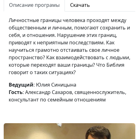
Описание програмы
Скачать
разрушительное
Александр Сахаров,
действие
священнослужитель,
Личностные границы человека проходят между
консультант по
общественным и личным, помогают сохранить и
семейным отношениям
себя, и отношения. Нарушение этих границ,
Человек-
приводят к неприятным последствиям. Как
Юлия Синицына,
#208
манипулятор: почему
научиться грамотно отстаивать свое личное
Александр Сахаров,
я такой?
пространство? Как взаимодействовать с людьми,
священнослужитель,
которые переходят ваши границы? Что Библия
консультант по
говорит о таких ситуациях?
семейным отношениям
Как противостоять
Ведущий
: Юлия Синицына
Юлия Синицына,
#207
манипулятору?
Гость
: Александр Сахаров, священнослужитель,
Александр Сахаров,
консультант по семейным отношениям
священнослужитель,
консультант по
семейным отношениям
Манипуляции: виды и
Юлия Синицына,
#206
сценарии
Александр Сахаров,