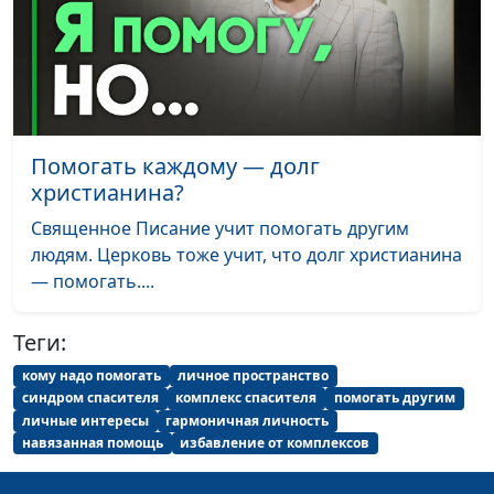
влюбленность
Нейкурс, семейный
консультант
Пессимизм и
Юлия Синицына, Лидия
#184
оптимизм
Нейкурс, семейный
консультант
Помогать каждому — долг
христианина?
Характер и привычки
Юлия Синицына, Лидия
#183
Нейкурс, семейный
Священное Писание учит помогать другим
консультант
людям. Церковь тоже учит, что долг христианина
— помогать....
Характер и
Юлия Синицына, Лидия
#182
темперамент
Нейкурс, семейный
Теги:
консультант
кому надо помогать
личное пространство
Изменить характер
Юлия Синицына, Лидия
#181
синдром спасителя
комплекс спасителя
помогать другим
Нейкурс, семейный
личные интересы
гармоничная личность
консультант
навязанная помощь
избавление от комплексов
Уступчивость и
Юлия Синицына, Лидия
#180