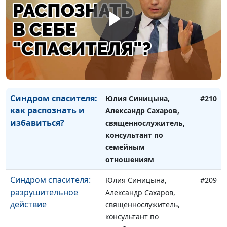
семейным отношениям
Личные границы
Юлия Синицына,
#211
Александр Сахаров,
священнослужитель,
консультант по
семейным отношениям
Синдром спасителя:
Юлия Синицына,
#210
как распознать и
Александр Сахаров,
избавиться?
священнослужитель,
консультант по
семейным
отношениям
Синдром спасителя:
Юлия Синицына,
#209
разрушительное
Александр Сахаров,
действие
священнослужитель,
консультант по