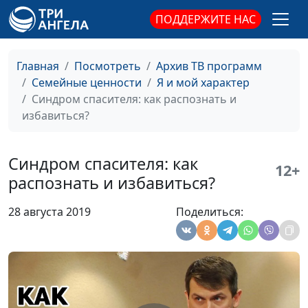
священнослужитель,
ПОДДЕРЖИТЕ НАС
консультант по
семейным отношениям
Как вести себя с
Юлия Синицына,
#214
Главная
Посмотреть
Архив ТВ программ
трудными людьми?
Александр Сахаров,
Семейные ценности
Я и мой характер
священнослужитель,
Синдром спасителя: как распознать и
консультант по
избавиться?
семейным отношениям
Трудные люди: ищем
Юлия Синицына,
#213
Синдром спасителя: как
12+
общий язык
Александр Сахаров,
распознать и избавиться?
священнослужитель,
консультант по
28 августа 2019
Поделиться:
семейным отношениям
Умение выстраивать
Юлия Синицына,
#212
личностные границы
Александр Сахаров,
священнослужитель,
консультант по