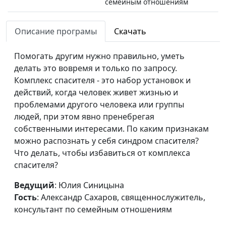
семейным отношениям
Человек-
Юлия Синицына,
#208
Описание програмы
Скачать
манипулятор: почему
Александр Сахаров,
я такой?
священнослужитель,
Помогать другим нужно правильно, уметь
консультант по
делать это вовремя и только по запросу.
семейным отношениям
Комплекс спасителя - это набор установок и
Как противостоять
действий, когда человек живет жизнью и
Юлия Синицына,
#207
манипулятору?
проблемами другого человека или группы
Александр Сахаров,
людей, при этом явно пренебрегая
священнослужитель,
собственными интересами. По каким признакам
консультант по
можно распознать у себя синдром спасителя?
семейным отношениям
Что делать, чтобы избавиться от комплекса
Манипуляции: виды и
Юлия Синицына,
#206
спасителя?
сценарии
Александр Сахаров,
Ведущий
: Юлия Синицына
священнослужитель,
Гость
: Александр Сахаров, священнослужитель,
консультант по
консультант по семейным отношениям
семейным отношениям