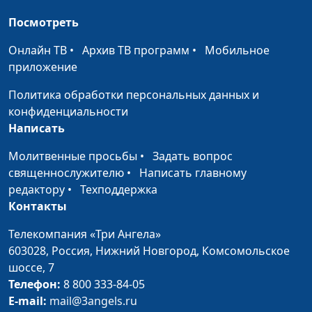
лояльность
Нейкурс, семейный
Посмотреть
консультант
Онлайн ТВ
•
Архив ТВ программ
•
Мобильное
Властная женщина
Юлия Синицына, Лидия
#179
приложение
Нейкурс, семейный
консультант
Политика обработки персональных данных и
конфиденциальности
Выход из депрессии
Юлия Синицына, Лидия
#178
Написать
Нейкурс, семейный
консультант
Молитвенные просьбы
•
Задать вопрос
священнослужителю
•
Написать главному
Отрицательные
Юлия Синицына, Лидия
#177
редактору
•
Техподдержка
эмоции
Нейкурс, семейный
Контакты
консультант
Телекомпания «Три Ангела»
Правильная критика
Юлия Синицына, Лидия
#176
603028,
Россия, Нижний Новгород,
Комсомольское
Нейкурс, семейный
шоссе, 7
консультант
Телефон:
8 800 333-84-05
E-mail:
mail@3angels.ru
Эмоциональные и
Юлия Синицына, Лидия
#175