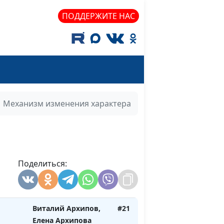
 обида
Александр Бондарук,
#27
Виталий Архипов
ПОДДЕРЖИТЕ НАС
Александр Бондарук,
#26
нные
Виталий Архипов
овек
Александр Бондарук,
#25
Виталий Архипов
Механизм изменения характера
ьма
Александр Бондарук,
#24
Виталий Архипов
а
Александр Бондарук,
#23
Виталий Архипов
Поделиться:
Виталий Архипов,
#22
а
Елена Архипова
Виталий Архипов,
#21
Елена Архипова