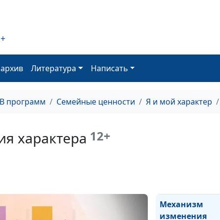
Темперамент и
Наиболее
2+
распростране
обиды
оархив
Литература
Написать
Обидчивый чел
ТВ программ
Семейные ценности
Я и мой характер
Обида как тюр
12+
я характера
Что такое обид
Изменение
характера Петр
Механизм
изменения