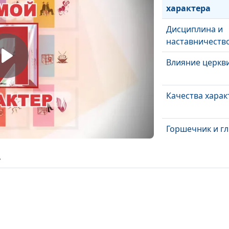
характера
Дисциплина и
наставничеств
Влияние церкв
Качества харак
Горшечник и г
ь
Двойные станд
Божья генетик
Неподдельные