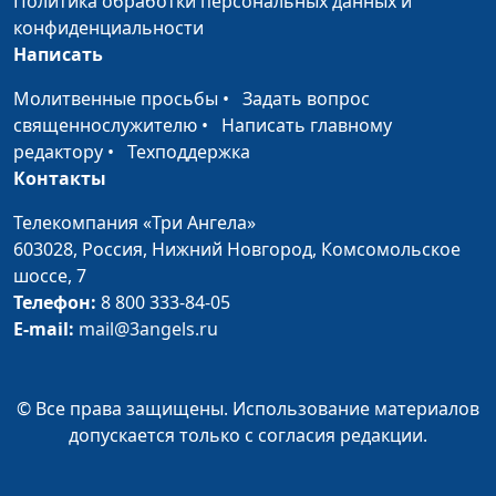
Политика обработки персональных данных и
конфликта (вторая
Дерябкина, семейный
конфиденциальности
часть)
консультант
Написать
Разрешение
Юлия Синицына, Лилия
#117
Молитвенные просьбы
•
Задать вопрос
конфликта (первая
Дерябкина, семейный
священнослужителю
•
Написать главному
часть)
консультант
редактору
•
Техподдержка
Контакты
Супружеские
Юлия Синицына, Лилия
#116
конфликты
Дерябкина, семейный
Телекомпания «Три Ангела»
консультант
603028,
Россия, Нижний Новгород,
Комсомольское
шоссе, 7
Глава семьи
Юлия Синицына, Лилия
#115
Телефон:
8 800 333-84-05
Дерябкина, семейный
E-mail:
mail@3angels.ru
консультант
Профилактика
Юлия Синицына, Лилия
#114
конфликтных
© Все права защищены. Использование материалов
Дерябкина, семейный
ситуаций в семье
допускается только с согласия редакции.
консультант
Стрессы и конфликты
Юлия Синицына, Лилия
#113