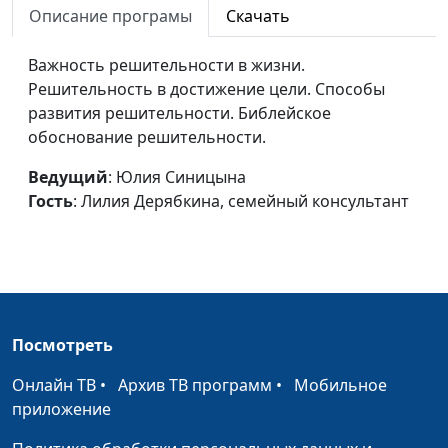
требования к себе и
Описание програмы
Скачать
Дерябкина, семейный
окружающим
консультант
Важность решительности в жизни.
Зависимость от
Юлия Синицына, Лилия
#122
Решительность в достижение цели. Способы
мнения людей
Дерябкина, семейный
развития решительности. Библейское
консультант
обоснование решительности.
Конфликты с тещей и
Юлия Синицына, Лилия
#121
Ведущий
: Юлия Синицына
свекровью
Дерябкина, семейный
Гость
: Лилия Дерябкина, семейный консультант
консультант
Конфликты
Юлия Синицына, Лилия
#120
родителей и детей
Дерябкина, семейный
консультант
Посмотреть
Супружеская измена
Юлия Синицына, Лилия
#119
Дерябкина, семейный
Онлайн ТВ
•
Архив ТВ программ
•
Мобильное
консультант
приложение
Разрешение
Юлия Синицына, Лилия
#118