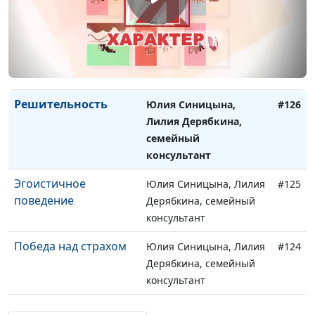
консультант
Целеустремленность
Юлия Синицына, Лилия
#127
Дерябкина, семейный
консультант
Решительность
Юлия Синицына,
#126
Лилия Дерябкина,
семейный
консультант
Эгоистичное
Юлия Синицына, Лилия
#125
поведение
Дерябкина, семейный
консультант
Победа над страхом
Юлия Синицына, Лилия
#124
Дерябкина, семейный
консультант
Завышенные
Юлия Синицына, Лилия
#123