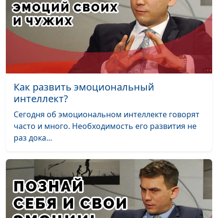
семейным отношениям
Гомосексуальность:
Юлия Синицына,
#220
причины. Гендерная
Александр Сахаров,
идентичность
священнослужитель,
женщин
консультант по
семейным отношениям
Как развить эмоциональный
Гендерная
Юлия Синицына,
#219
интеллект?
идентичность
Александр Сахаров,
Сегодня об эмоциональном интеллекте говорят
мужчин
священнослужитель,
часто и много. Необходимость его развития не
консультант по
раз дока...
семейным отношениям
Страхи мужчин -
Юлия Синицына,
#218
откуда они и как от
Александр Сахаров,
них избавиться?
священнослужитель,
консультант по
семейным отношениям