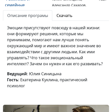
семейные
Александр Сахаров,
отношения
священнослужитель,
Описание програмы
Скачать
консультант по
семейным отношениям
Эмоции присутствуют повсюду в нашей жизни:
Феминизм.
они формируют решения, которые мы
Юлия Синицына,
#226
Преимущества и
принимаем, помогают нам лучше понять
Александр Сахаров,
недостатки
окружающий мир и имеют важное значение во
священнослужитель,
взаимодействии с другими людьми. Как ими
консультант по
управлять? Что такое эмоциональный
семейным отношениям
интеллект? Зачем он нужен и как его развивать?
Он не зовет замуж -
Юлия Синицына,
#225
что делать?
Ведущий
: Юлия Синицына
Александр Сахаров,
Гость
: Екатерина Куклина, практический
священнослужитель,
психолог
консультант по
семейным отношениям
Поздние браки у
Юлия Синицына,
#224
мужчин - почему?
Александр Сахаров,