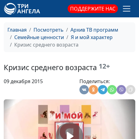
консультант
ПОДДЕРЖИТЕ НАС
Общение в соцсети
Юлия Синицына, Лидия
#172
Нейкурс, семейный
Главная
Посмотреть
Архив ТВ программ
консультант
Семейные ценности
Я и мой характер
Кризис среднего возраста
Я себе не нравлюсь
Юлия Синицына, Лидия
#171
Нейкурс, семейный
консультант
12+
Кризис среднего возраста
Наше настроение
Юлия Синицына, Лидия
#170
09 декабря 2015
Поделиться:
Нейкурс, семейный
консультант
Излишняя
Юлия Синицына, Лидия
#169
обидчивость
Нейкурс, семейный
консультант
Быть приятным в
Юлия Синицына, Лидия
#168
общении: зачем?
Нейкурс, семейный