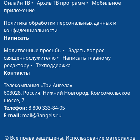
Онлайн ТВ
•
Архив ТВ программ
•
Мобильное
Разрешение
Ирина Кириченко,
#158
приложение
конфликтов (третья
Василий Половинко,
часть)
священнослужитель,
Политика обработки персональных данных и
магистр богословия
конфиденциальности
Написать
Разрешение
Ирина Кириченко,
#157
конфликтов (вторая
Василий Половинко,
Молитвенные просьбы
•
Задать вопрос
часть)
священнослужитель,
священнослужителю
•
Написать главному
магистр богословия
редактору
•
Техподдержка
Контакты
Разрешение
Ирина Кириченко,
#156
конфликтов (первая
Василий Половинко,
Телекомпания «Три Ангела»
часть)
священнослужитель,
603028,
Россия, Нижний Новгород,
Комсомольское
магистр богословия
шоссе, 7
Телефон:
8 800 333-84-05
На работу как на
Ирина Кириченко,
#155
E-mail:
mail@3angels.ru
праздник
Василий Половинко,
священнослужитель,
магистр богословия
© Все права защищены. Использование материалов