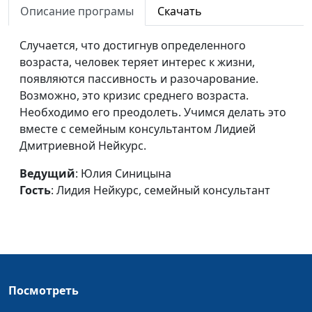
Описание програмы
Скачать
Нейкурс, семейный
консультант
Случается, что достигнув определенного
Ленивый человек
Юлия Синицына, Лидия
#162
возраста, человек теряет интерес к жизни,
Нейкурс, семейный
появляются пассивность и разочарование.
консультант
Возможно, это кризис среднего возраста.
Необходимо его преодолеть. Учимся делать это
Как справляться с
Юлия Синицына, Лидия
#161
вместе с семейным консультантом Лидией
гневом
Нейкурс, семейный
Дмитриевной Нейкурс.
консультант
Ведущий
: Юлия Синицына
Уверенность в себе
Юлия Синицына, Лидия
#160
Гость
: Лидия Нейкурс, семейный консультант
Нейкурс, семейный
консультант
Склонность к
Ирина Кириченко,
#159
промедлению
Василий Половинко,
священнослужитель,
Посмотреть
магистр богословия