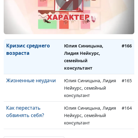
консультант
Как повысить
Юлия Синицына, Лидия
#167
самооценку
Нейкурс, семейный
консультант
Кризис среднего
Юлия Синицына,
#166
возраста
Лидия Нейкурс,
семейный
консультант
Жизненные неудачи
Юлия Синицына, Лидия
#165
Нейкурс, семейный
консультант
Как перестать
Юлия Синицына, Лидия
#164
обвинять себя?
Нейкурс, семейный
консультант
Трудные времена
Юлия Синицына, Лидия
#163