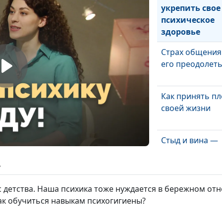
укрепить свое
психическое
здоровье
Страх общения
его преодолеть
Как принять пл
своей жизни
Стыд и вина —
чувства-сигнал
ь
Как определить
 детства. Наша психика тоже нуждается в бережном от
собеседник врё
Как обучиться навыкам психогигиены?