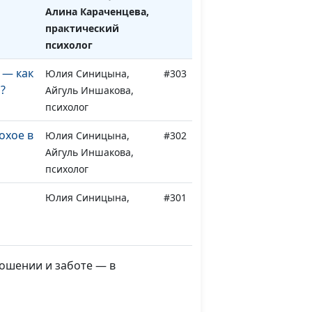
Алина Караченцева,
практический
психолог
 — как
Юлия Синицына,
#303
?
Айгуль Иншакова,
психолог
охое в
Юлия Синицына,
#302
Айгуль Иншакова,
психолог
Юлия Синицына,
#301
ы
Айгуль Иншакова,
психолог
, что
Юлия Синицына,
#300
ношении и заботе — в
т
Айгуль Иншакова,
психолог