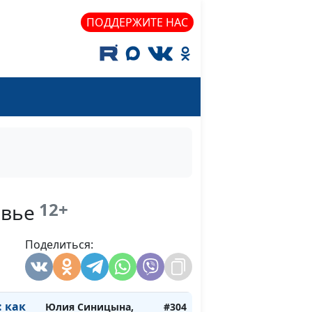
Алина Караченцева,
ПОДДЕРЖИТЕ НАС
практический
психолог
Юлия Синицына,
#307
Алина Караченцева,
практический
психолог
Юлия Синицына,
#306
и
Алина Караченцева,
практический
психолог
12+
овье
Юлия Синицына,
#305
ы
Поделиться:
Алина Караченцева,
практический
психолог
 как
Юлия Синицына,
#304