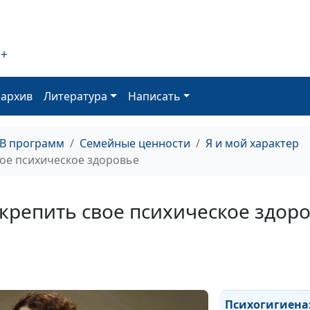
2+
Как научиться
говорить
оархив
Литература
Написать
комплименты
ТВ программ
Семейные ценности
Я и мой характер
Как выбирать
вое психическое здоровье
спутника жизн
укрепить свое психическое здор
Как выйти из
позиции жертв
Психогигиена: