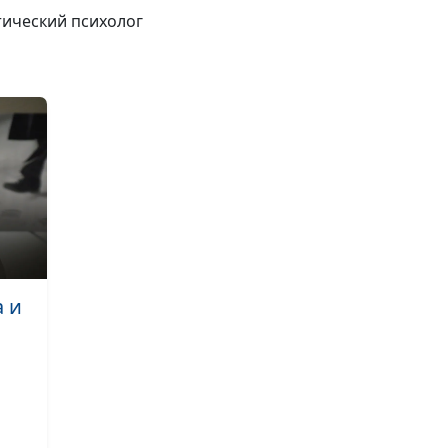
Прокрастинация
тический психолог
плохо или хор
Как справиться
раздражитель
Влияет ли окр
на человека пр
его воли?
Как не быть
а и
бесхарактерны
воспитать вол
В чем отличие
темперамента 
характера