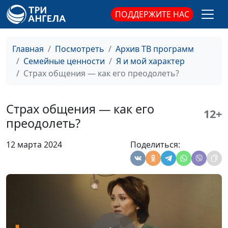
практический психолог
ПОДДЕРЖИТЕ НАС
Как принять
Юлия Синицына, Алина
#309
реальность такой,
Караченцева,
Главная
Посмотреть
Архив ТВ программ
какая она есть
практический психолог
Семейные ценности
Я и мой характер
Страх общения — как его преодолеть?
Как достичь успеха
Юлия Синицына, Алина
#308
Караченцева,
практический психолог
Страх общения — как его
12+
преодолеть?
Как научиться
Юлия Синицына, Алина
#307
говорить
Караченцева,
12 марта 2024
Поделиться:
комплименты
практический психолог
Как выбирать
Юлия Синицына, Алина
#306
спутника жизни
Караченцева,
практический психолог
Как выйти из
Юлия Синицына, Алина
#305
позиции жертвы
Караченцева,