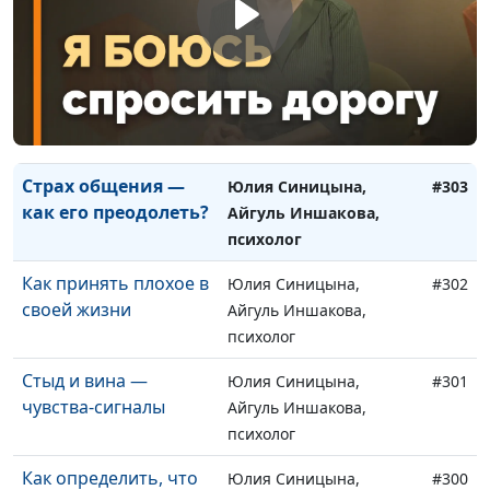
практический психолог
Психогигиена: как
Юлия Синицына, Алина
#304
укрепить свое
Караченцева,
психическое
практический психолог
здоровье
Страх общения —
Юлия Синицына,
#303
как его преодолеть?
Айгуль Иншакова,
психолог
Как принять плохое в
Юлия Синицына,
#302
своей жизни
Айгуль Иншакова,
психолог
Стыд и вина —
Юлия Синицына,
#301
чувства-сигналы
Айгуль Иншакова,
психолог
Как определить, что
Юлия Синицына,
#300