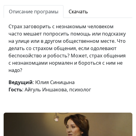
собеседник врёт
Айгуль Иншакова,
Описание програмы
Скачать
психолог
Прокрастинация: это
Юлия Синицына,
#299
Страх заговорить с незнакомым человеком
плохо или хорошо?
Айгуль Иншакова,
часто мешает попросить помощь или подсказку
психолог
на улице или в другом общественном месте. Что
делать со страхом общения, если одолевают
Как справиться с
Юлия Синицына,
#298
беспокойство и робость? Может, страх общения
раздражительностью
Айгуль Иншакова,
с незнакомцами нормален и бороться с ним не
психолог
надо?
Влияет ли окружение
Юлия Синицына,
#297
Ведущий
: Юлия Синицына
на человека против
Айгуль Иншакова,
Гость
: Айгуль Иншакова, психолог
его воли?
психолог
Как не быть
Мария Мараханова,
#296
бесхарактерным и
Айгуль Иншакова,
воспитать волю
психолог
В чем отличие
Мария Мараханова,
#295