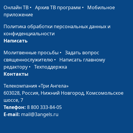
агрессию
Айгуль Иншакова,
Онлайн ТВ
•
Архив ТВ программ
•
Мобильное
психолог
приложение
Кто такие нарциссы и
Юлия Синицына,
#289
Политика обработки персональных данных и
чем опасен
Айгуль Иншакова,
конфиденциальности
нарциссизм
психолог
Написать
Как личностный рост
Юлия Синицына,
#288
Молитвенные просьбы
•
Задать вопрос
влияет на жизнь
Айгуль Иншакова,
священнослужителю
•
Написать главному
психолог
редактору
•
Техподдержка
Контакты
Можно ли изменить
Юлия Синицына,
#287
темперамент
Айгуль Иншакова,
Телекомпания «Три Ангела»
психолог
603028,
Россия, Нижний Новгород,
Комсомольское
шоссе, 7
Пирамида Маслоу.
Юлия Синицына,
#286
Телефон:
8 800 333-84-05
Иерархия
Айгуль Иншакова,
E-mail:
mail@3angels.ru
потребностей
психолог
человека