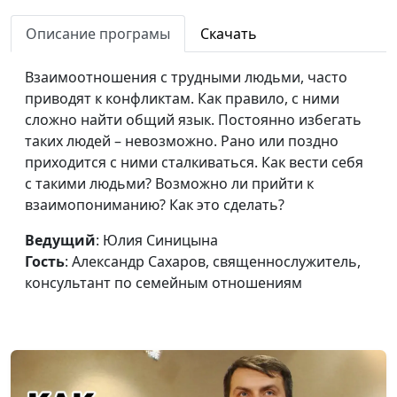
Личные границы
Юлия Синицына,
#211
Описание програмы
Скачать
Александр Сахаров,
священнослужитель,
Взаимоотношения с трудными людьми, часто
консультант по
приводят к конфликтам. Как правило, с ними
семейным отношениям
сложно найти общий язык. Постоянно избегать
Синдром спасителя:
таких людей – невозможно. Рано или поздно
Юлия Синицына,
#210
как распознать и
приходится с ними сталкиваться. Как вести себя
Александр Сахаров,
избавиться?
с такими людьми? Возможно ли прийти к
священнослужитель,
взаимопониманию? Как это сделать?
консультант по
семейным отношениям
Ведущий
: Юлия Синицына
Синдром спасителя:
Гость
: Александр Сахаров, священнослужитель,
Юлия Синицына,
#209
разрушительное
консультант по семейным отношениям
Александр Сахаров,
действие
священнослужитель,
консультант по
семейным отношениям
Человек-
Юлия Синицына,
#208