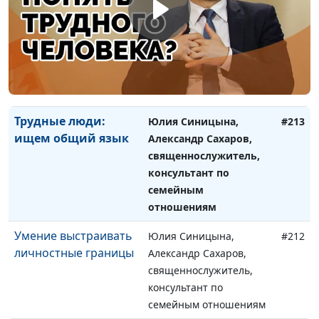
Как вести себя с
Юлия Синицына,
#214
трудными людьми?
Александр Сахаров,
священнослужитель,
консультант по
семейным отношениям
Трудные люди:
Юлия Синицына,
#213
ищем общий язык
Александр Сахаров,
священнослужитель,
консультант по
семейным
отношениям
Умение выстраивать
Юлия Синицына,
#212
личностные границы
Александр Сахаров,
священнослужитель,
консультант по
семейным отношениям