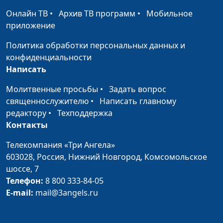
Не судить других
Онлайн ТВ
•
Архив ТВ программ
•
Мобильное
Юлия Синицына, Лидия
#189
людей
приложение
Нейкурс, семейный
консультант
Политика обработки персональных данных и
Навязчивые мысли
конфиденциальности
Юлия Синицына, Лидия
#188
Написать
Нейкурс, семейный
консультант
Молитвенные просьбы
•
Задать вопрос
священнослужителю
•
Написать главному
Аккуратность и
Юлия Синицына, Лидия
#187
редактору
•
Техподдержка
трудолюбие у детей
Нейкурс, семейный
Контакты
консультант
Телекомпания «Три Ангела»
Как научить ребенка
Юлия Синицына, Лидия
#186
603028,
Россия, Нижний Новгород,
Комсомольское
владеть собой
Нейкурс, семейный
шоссе, 7
консультант
Телефон:
8 800 333-84-05
Слепая
Юлия Синицына, Лидия
#185
E-mail:
mail@3angels.ru
влюбленность
Нейкурс, семейный
консультант