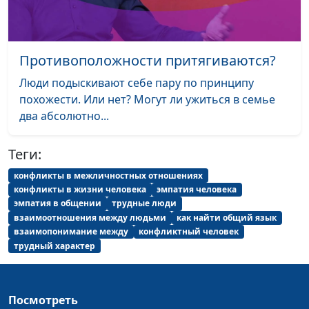
Формы созависимых
Юлия Синицына,
#194
отношений (вторая
Лариса Павлова,
часть)
психолог
Противоположности притягиваются?
Формы созависимых
Юлия Синицына,
#193
Люди подыскивают себе пару по принципу
отношений (первая
Лариса Павлова,
похожести. Или нет? Могут ли ужиться в семье
часть)
психолог
два абсолютно...
Дети как жертвы
Юлия Синицына,
#192
Теги:
дисфункциональных
Лариса Павлова,
семей
психолог
конфликты в межличностных отношениях
конфликты в жизни человека
эмпатия человека
Роли в
эмпатия в общении
трудные люди
Юлия Синицына,
#191
взаимоотношения между людьми
как найти общий язык
дисфункциональной
Лариса Павлова,
взаимопонимание между
конфликтный человек
семье
психолог
трудный характер
Признаки
Юлия Синицына,
#190
дисфункциональной
Лариса Павлова,
семьи
психолог
Посмотреть