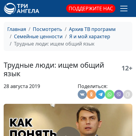
консультант по
ПОДДЕРЖИТЕ НАС
семейным отношениям
Страхи мужчин
Юлия Синицына,
#217
Александр Сахаров,
Главная
Посмотреть
Архив ТВ программ
священнослужитель,
Семейные ценности
Я и мой характер
консультант по
Трудные люди: ищем общий язык
семейным отношениям
Что отец дает
Юлия Синицына,
#216
Трудные люди: ищем общий
12+
ребенку?
Александр Сахаров,
язык
священнослужитель,
консультант по
28 августа 2019
Поделиться:
семейным отношениям
Роль отца в
Юлия Синицына,
#215
воспитании детей
Александр Сахаров,
священнослужитель,
консультант по
семейным отношениям