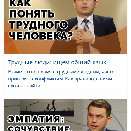
манипулятор: почему
Александр Сахаров,
я такой?
священнослужитель,
консультант по
семейным отношениям
Как противостоять
Юлия Синицына,
#207
манипулятору?
Александр Сахаров,
священнослужитель,
консультант по
Трудные люди: ищем общий язык
семейным отношениям
Взаимоотношения с трудными людьми, часто
Манипуляции: виды и
Юлия Синицына,
#206
приводят к конфликтам. Как правило, с ними
сценарии
Александр Сахаров,
сложно найти ...
священнослужитель,
консультант по
семейным отношениям
Лечение души и тела
Юлия Синицына,
#205
Лариса Павлова,
психолог