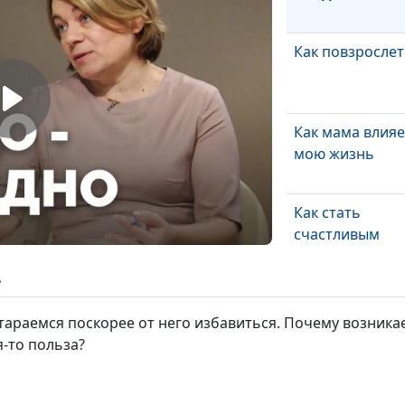
Как повзрослет
Как мама влияе
мою жизнь
Как стать
счастливым
ь
Ассертивность 
это и для чего 
стараемся поскорее от него избавиться. Почему возника
я-то польза?
Учимся справл
со стрессом