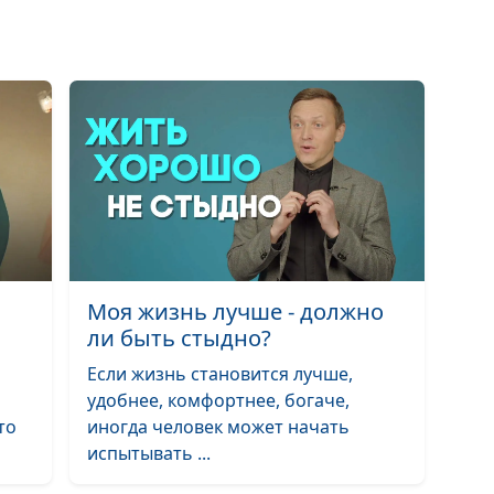
Что я могу изм
в своем прошл
Детские обиды 
взрослая жизн
Мне тревожно:
делать?
Моя жизнь лучше - должно
ли быть стыдно?
Виноват ли я н
Если жизнь становится лучше,
самом деле?
удобнее, комфортнее, богаче,
то
иногда человек может начать
Пять способов
испытывать ...
заставить мозг