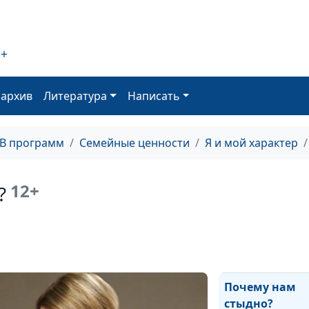
2+
Как правильно
относиться к
мужчине
оархив
Литература
Написать
Зачем мне ува
ТВ программ
Семейные ценности
Я и мой характер
12+
?
Равнодушие в
современном 
Почему нам
стыдно?