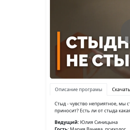
Описание програмы
Скачат
Стыд - чувство неприятное, мы 
приносит? Есть ли от стыда кака
Ведущий
: Юлия Синицына
Гость
: Мария Вачева, психолог