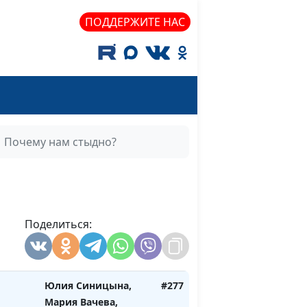
практический
ПОДДЕРЖИТЕ НАС
психолог
Юлия Синицына,
#280
Алина Караченцева,
практический
психолог
жение
Юлия Синицына,
#279
Почему нам стыдно?
Алина Караченцева,
практический
психолог
Юлия Синицына,
#278
мире
Поделиться:
Алина Караченцева,
практический
психолог
Юлия Синицына,
#277
Мария Вачева,