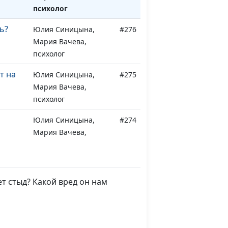
психолог
ь?
Юлия Синицына,
#276
Мария Вачева,
психолог
т на
Юлия Синицына,
#275
Мария Вачева,
психолог
Юлия Синицына,
#274
Мария Вачева,
психолог
- что
Юлия Синицына,
#273
нужно?
Мария Вачева,
ет стыд? Какой вред он нам
психолог
яться
Юлия Синицына,
#272
Мария Вачева,