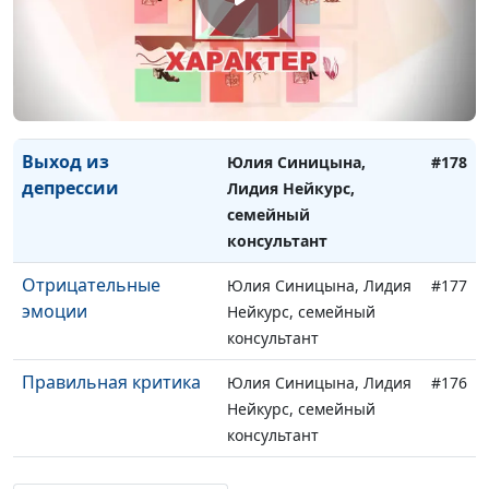
консультант
Властная женщина
Юлия Синицына, Лидия
#179
Нейкурс, семейный
консультант
Выход из
Юлия Синицына,
#178
депрессии
Лидия Нейкурс,
семейный
консультант
Отрицательные
Юлия Синицына, Лидия
#177
эмоции
Нейкурс, семейный
консультант
Правильная критика
Юлия Синицына, Лидия
#176
Нейкурс, семейный
консультант
Эмоциональные и
Юлия Синицына, Лидия
#175