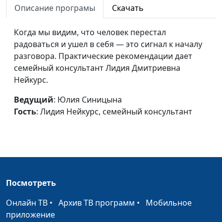
физические
Описание програмы
Скачать
Нейкурс, семейный
перегрузки
консультант
Когда мы видим, что человек перестал
Искусство
Юлия Синицына, Лидия
#174
радоваться и ушел в себя — это сигнал к началу
сопереживать
Нейкурс, семейный
разговора. Практические рекомендации дает
консультант
семейный консультант Лидия Дмитриевна
Нейкурс.
Достичь цели
Юлия Синицына, Лидия
#173
Нейкурс, семейный
Ведущий
: Юлия Синицына
консультант
Гость
: Лидия Нейкурс, семейный консультант
Общение в соцсети
Юлия Синицына, Лидия
#172
Нейкурс, семейный
консультант
Я себе не нравлюсь
Юлия Синицына, Лидия
#171
Посмотреть
Нейкурс, семейный
консультант
Онлайн ТВ
•
Архив ТВ программ
•
Мобильное
приложение
Наше настроение
Юлия Синицына, Лидия
#170