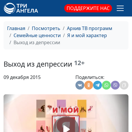
консультант
ПОДДЕРЖИТЕ НАС
Пессимизм и
Юлия Синицына, Лидия
#184
оптимизм
Нейкурс, семейный
Главная
Посмотреть
Архив ТВ программ
консультант
Семейные ценности
Я и мой характер
Выход из депрессии
Характер и привычки
Юлия Синицына, Лидия
#183
Нейкурс, семейный
консультант
12+
Выход из депрессии
Характер и
Юлия Синицына, Лидия
#182
09 декабря 2015
Поделиться:
темперамент
Нейкурс, семейный
консультант
Изменить характер
Юлия Синицына, Лидия
#181
Нейкурс, семейный
консультант
Уступчивость и
Юлия Синицына, Лидия
#180
лояльность
Нейкурс, семейный