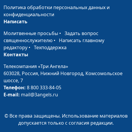
Нейкурс, семейный
Политика обработки персональных данных и
консультант
конфиденциальности
Написать
Излишняя
Юлия Синицына, Лидия
#169
обидчивость
Нейкурс, семейный
Молитвенные просьбы
•
Задать вопрос
консультант
священнослужителю
•
Написать главному
редактору
•
Техподдержка
Быть приятным в
Юлия Синицына, Лидия
#168
Контакты
общении: зачем?
Нейкурс, семейный
консультант
Телекомпания «Три Ангела»
603028,
Россия, Нижний Новгород,
Комсомольское
Как повысить
Юлия Синицына, Лидия
#167
шоссе, 7
самооценку
Нейкурс, семейный
Телефон:
8 800 333-84-05
консультант
E-mail:
mail@3angels.ru
Кризис среднего
Юлия Синицына, Лидия
#166
возраста
Нейкурс, семейный
© Все права защищены. Использование материалов
консультант
допускается только с согласия редакции.
Жизненные неудачи
Юлия Синицына, Лидия
#165