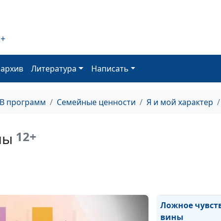
Уныние
2+
Печаль
оархив
Литература
Написать
Гнев
ТВ программ
Семейные ценности
Я и мой характер
Блуд
12+
ны
Сребролюбие
Чревоугодие
Ложное чувст
вины