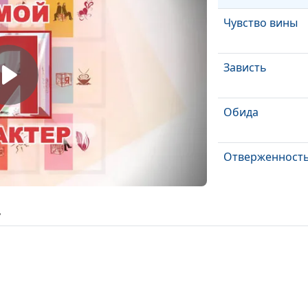
Чувство вины
Зависть
Обида
Отверженност
Разочарование
ь
людях
Разочарование
Разочарование
себе