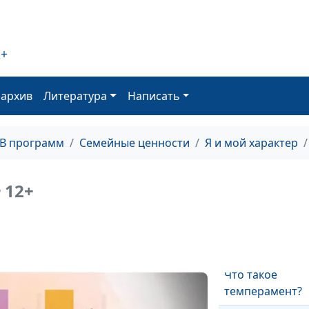
характера с дет
Особенности
темперамента.
2+
Меланхолик.
Особенности
оархив
Литература
Написать
темперамента.
Флегматик.
ТВ программ
Семейные ценности
Я и мой характер
Особенности
темперамента.
Сангвиник.
12+
?
Особенности
темперамента.
Холерик.
Что такое
темперамент?