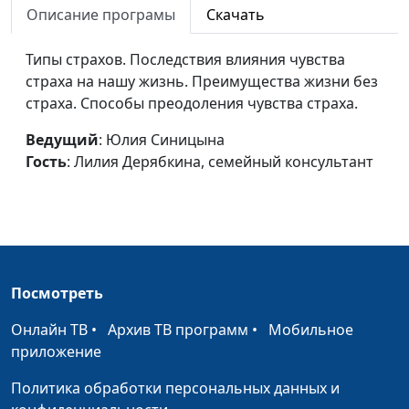
свекровью
Описание програмы
Скачать
Дерябкина, семейный
консультант
Типы страхов. Последствия влияния чувства
Конфликты
Юлия Синицына, Лилия
#120
страха на нашу жизнь. Преимущества жизни без
родителей и детей
Дерябкина, семейный
страха. Способы преодоления чувства страха.
консультант
Ведущий
: Юлия Синицына
Супружеская измена
Юлия Синицына, Лилия
#119
Гость
: Лилия Дерябкина, семейный консультант
Дерябкина, семейный
консультант
Разрешение
Юлия Синицына, Лилия
#118
конфликта (вторая
Дерябкина, семейный
часть)
консультант
Посмотреть
Разрешение
Юлия Синицына, Лилия
#117
Онлайн ТВ
•
Архив ТВ программ
•
Мобильное
конфликта (первая
Дерябкина, семейный
приложение
часть)
консультант
Политика обработки персональных данных и
Супружеские
Юлия Синицына, Лилия
#116