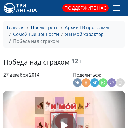
консультант
ПОДДЕРЖИТЕ НАС
Доброжелательность
Юлия Синицына, Лилия
#130
Дерябкина, семейный
Главная
Посмотреть
Архив ТВ программ
консультант
Семейные ценности
Я и мой характер
Победа над страхом
Гостеприимность
Юлия Синицына, Лилия
#129
Дерябкина, семейный
консультант
12+
Победа над страхом
Целеустремленность
Юлия Синицына, Лилия
#128
27 декабря 2014
Поделиться:
в браке
Дерябкина, семейный
консультант
Целеустремленность
Юлия Синицына, Лилия
#127
Дерябкина, семейный
консультант
Решительность
Юлия Синицына, Лилия
#126
Дерябкина, семейный