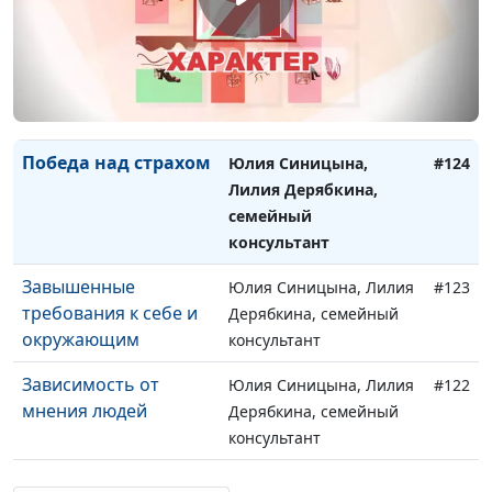
консультант
Эгоистичное
Юлия Синицына, Лилия
#125
поведение
Дерябкина, семейный
консультант
Победа над страхом
Юлия Синицына,
#124
Лилия Дерябкина,
семейный
консультант
Завышенные
Юлия Синицына, Лилия
#123
требования к себе и
Дерябкина, семейный
окружающим
консультант
Зависимость от
Юлия Синицына, Лилия
#122
мнения людей
Дерябкина, семейный
консультант
Конфликты с тещей и
Юлия Синицына, Лилия
#121