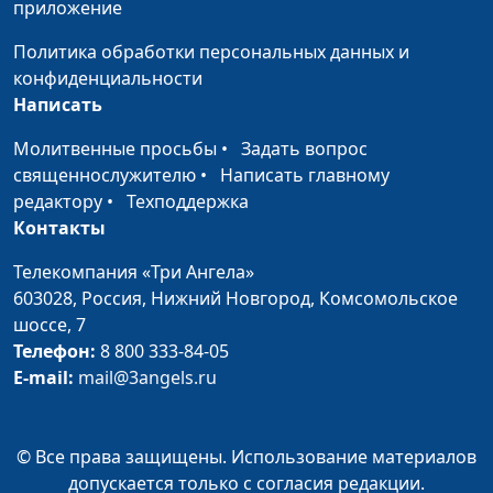
приложение
Руководитель-
Ирина Кириченко,
#109
флегматик
Елена Полашкова,
Политика обработки персональных данных и
бизнес-тренер
конфиденциальности
Написать
Руководитель-
Ирина Кириченко,
#108
сангвиник
Елена Полашкова,
Молитвенные просьбы
•
Задать вопрос
бизнес-тренер
священнослужителю
•
Написать главному
редактору
•
Техподдержка
Руководитель-
Ирина Кириченко,
#107
Контакты
холерик
Елена Полашкова,
бизнес-тренер
Телекомпания «Три Ангела»
603028,
Россия, Нижний Новгород,
Комсомольское
Мотивация
Ирина Кириченко,
#106
шоссе, 7
достижения и
Елена Полашкова,
Телефон:
8 800 333-84-05
мотивация
бизнес-тренер
E-mail:
mail@3angels.ru
избегания
Процесс и результат
Ирина Кириченко,
#105
© Все права защищены. Использование материалов
Елена Полашкова,
допускается только с согласия редакции.
бизнес-тренер