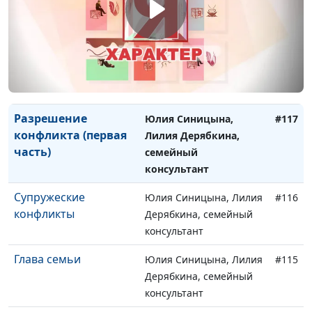
Дерябкина, семейный
консультант
Разрешение
Юлия Синицына, Лилия
#118
конфликта (вторая
Дерябкина, семейный
часть)
консультант
Разрешение
Юлия Синицына,
#117
конфликта (первая
Лилия Дерябкина,
часть)
семейный
консультант
Супружеские
Юлия Синицына, Лилия
#116
конфликты
Дерябкина, семейный
консультант
Глава семьи
Юлия Синицына, Лилия
#115
Дерябкина, семейный
консультант