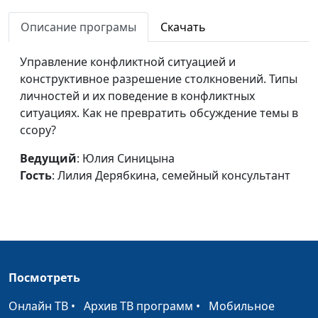
Профилактика
Юлия Синицына, Лилия
#114
конфликтных
Описание програмы
Скачать
Дерябкина, семейный
ситуаций в семье
консультант
Управление конфликтной ситуацией и
Стрессы и конфликты
Юлия Синицына, Лилия
#113
конструктивное разрешение столкновений. Типы
Дерябкина, семейный
личностей и их поведение в конфликтных
консультант
ситуациях. Как не превратить обсуждение темы в
ссору?
Разрешение
Юлия Синицына, Лилия
#112
семейных
Дерябкина, семейный
Ведущий
: Юлия Синицына
конфликтов
консультант
Гость
: Лилия Дерябкина, семейный консультант
Семейные конфликты
Юлия Синицына, Лилия
#111
и ссоры
Дерябкина, семейный
консультант
Руководитель-
Ирина Кириченко,
#110
Посмотреть
меланхолик
Елена Полашкова,
бизнес-тренер
Онлайн ТВ
•
Архив ТВ программ
•
Мобильное