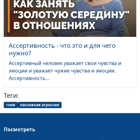
Караченцева,
практический психолог
Как научиться
Юлия Синицына, Алина
#307
говорить
Караченцева,
комплименты
практический психолог
Ассертивность - что это и для чего
Как выбирать
Юлия Синицына, Алина
#306
нужно?
спутника жизни
Караченцева,
Ассертивный человек уважает свои чувства и
практический психолог
эмоции и уважает чужие чувства и эмоции.
Как выйти из
Юлия Синицына, Алина
#305
Ассертивность...
позиции жертвы
Караченцева,
практический психолог
Теги:
Психогигиена: как
Юлия Синицына, Алина
#304
гнев
пассивная агрессия
укрепить свое
Караченцева,
психическое
практический психолог
здоровье
Посмотреть