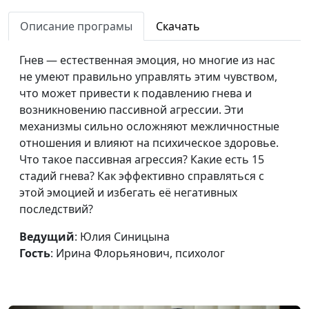
вегетативную
Караченцева,
нервную систему
Описание програмы
Скачать
практический психолог
Манипуляции это
Юлия Синицына, Алина
#322
Гнев — естественная эмоция, но многие из нас
плохо?
Караченцева,
не умеют правильно управлять этим чувством,
практический психолог
что может привести к подавлению гнева и
возникновению пассивной агрессии. Эти
Можно ли
Юлия Синицына, Алина
#321
механизмы сильно осложняют межличностные
запрограммировать
Караченцева,
отношения и влияют на психическое здоровье.
человека?
практический психолог
Что такое пассивная агрессия? Какие есть 15
стадий гнева? Как эффективно справляться с
Что такое свобода
Юлия Синицына, Алина
#320
этой эмоцией и избегать её негативных
Караченцева,
последствий?
практический психолог
Ведущий
: Юлия Синицына
Любовь или
Юлия Синицына, Алина
#319
Гость
: Ирина Флорьянович, психолог
зависимость — как
Караченцева,
понять, что у меня
практический психолог
Чем гордость
Юлия Синицына, Алина
#318