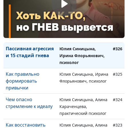
Интроверты и
Юлия Синицына, Ирина
#328
экстраверты: кто я?
Флорьянович, психолог
Самокоучинг: какие
Юлия Синицына, Ирина
#327
вопросы стоит
Флорьянович, психолог
задавать себе
Пассивная агрессия
Юлия Синицына,
#326
и 15 стадий гнева
Ирина Флорьянович,
психолог
Как правильно
Юлия Синицына, Ирина
#325
формировать
Флорьянович, психолог
привычки
Чем опасно
Юлия Синицына, Алина
#324
стремление к идеалу
Караченцева,
практический психолог
Как восстановить
Юлия Синицына, Алина
#323