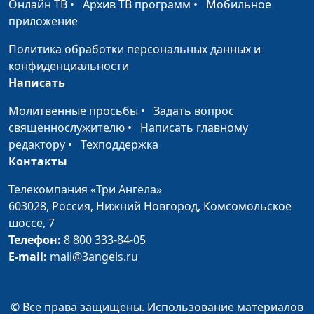
Страх общения — как
Юлия Синицына,
#303
Онлайн ТВ
•
Архив ТВ программ
•
Мобильное
его преодолеть?
Айгуль Иншакова,
приложение
психолог
Политика обработки персональных данных и
Как принять плохое в
Юлия Синицына,
#302
конфиденциальности
своей жизни
Айгуль Иншакова,
Написать
психолог
Молитвенные просьбы
•
Задать вопрос
Стыд и вина —
Юлия Синицына,
#301
священнослужителю
•
Написать главному
чувства-сигналы
Айгуль Иншакова,
редактору
•
Техподдержка
психолог
Контакты
Как определить, что
Юлия Синицына,
#300
Телекомпания «Три Ангела»
собеседник врёт
Айгуль Иншакова,
603028,
Россия, Нижний Новгород,
Комсомольское
психолог
шоссе, 7
Телефон:
8 800 333-84-05
Прокрастинация: это
Юлия Синицына,
#299
E-mail:
mail@3angels.ru
плохо или хорошо?
Айгуль Иншакова,
психолог
© Все права защищены. Использование материалов
Как справиться с
Юлия Синицына,
#298