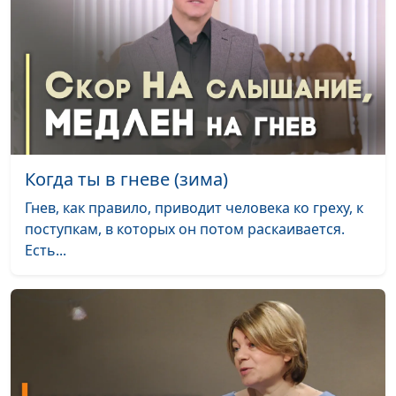
сложные времена
Караченцева,
практический психолог
Как общаться с
Юлия Синицына, Алина
#312
пожилыми
Караченцева,
родителями
практический психолог
Чувство вины:
Юлия Синицына, Алина
#311
виновата ли я?
Караченцева,
Когда ты в гневе (зима)
практический психолог
Гнев, как правило, приводит человека ко греху, к
Доверие Богу или
Юлия Синицына, Алина
#310
поступкам, в которых он потом раскаивается.
инфантилизм?
Караченцева,
Есть...
практический психолог
Как принять
Юлия Синицына, Алина
#309
реальность такой,
Караченцева,
какая она есть
практический психолог
Как достичь успеха
Юлия Синицына, Алина
#308