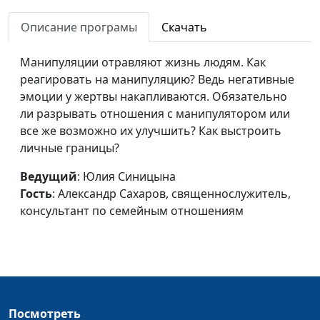
Лечение души и тела
Юлия Синицына,
#205
Описание програмы
Скачать
Лариса Павлова,
психолог
Манипуляции отравляют жизнь людям. Как
Жалобы на жизнь:
реагировать на манипуляцию? Ведь негативные
Юлия Синицына,
#204
причины
эмоции у жертвы накапливаются. Обязательно
Лариса Павлова,
ли разрывать отношения с манипулятором или
психолог
все же возможно их улучшить? Как выстроить
Как найти опору в
Юлия Синицына,
#203
личные границы?
жизни
Лариса Павлова,
Ведущий
: Юлия Синицына
психолог
Гость
: Александр Сахаров, священнослужитель,
Природа стремления
Юлия Синицына,
#202
консультант по семейным отношениям
к победе
Лариса Павлова,
психолог
От зависимости к
Юлия Синицына,
#201
взаимозависимости
Лариса Павлова,
психолог
Посмотреть