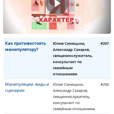
Человек-
Юлия Синицына,
#208
манипулятор: почему
Александр Сахаров,
я такой?
священнослужитель,
консультант по
семейным отношениям
Как противостоять
Юлия Синицына,
#207
манипулятору?
Александр Сахаров,
священнослужитель,
консультант по
семейным
отношениям
Манипуляции: виды и
Юлия Синицына,
#206
сценарии
Александр Сахаров,
священнослужитель,
консультант по
семейным отношениям