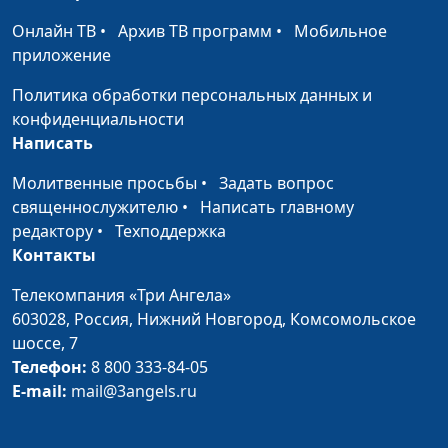
Зависимость в
Юлия Синицына,
#200
Онлайн ТВ
•
Архив ТВ программ
•
Мобильное
отношениях
Лариса Павлова,
приложение
психолог
Политика обработки персональных данных и
Как достичь
Юлия Синицына,
#199
конфиденциальности
здоровых отношений
Лариса Павлова,
Написать
психолог
Молитвенные просьбы
•
Задать вопрос
Природа чувств
Юлия Синицына,
#198
священнослужителю
•
Написать главному
Лариса Павлова,
редактору
•
Техподдержка
психолог
Контакты
Как возникает
Юлия Синицына,
#197
Телекомпания «Три Ангела»
зависимость? (третья
Лариса Павлова,
603028,
Россия, Нижний Новгород,
Комсомольское
часть)
психолог
шоссе, 7
Телефон:
8 800 333-84-05
Как возникает
Юлия Синицына,
#196
E-mail:
mail@3angels.ru
зависимость?
Лариса Павлова,
(вторая часть)
психолог