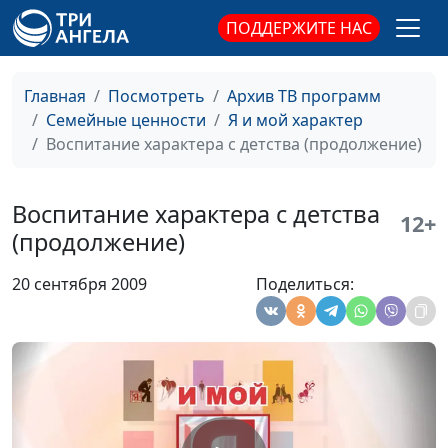
ПОДДЕРЖИТЕ НАС
Дисциплина и
Виталий Архипов, Елена
#20
наставничество
Архипова
Главная
Посмотреть
Архив ТВ программ
Влияние церкви
Виталий Архипов, Елена
#19
Семейные ценности
Я и мой характер
Архипова
Воспитание характера с детства (продолжение)
Качества характера
Виталий Архипов, Елена
#18
Архипова
Воспитание характера с детства
12+
Горшечник и глина
Виталий Архипов, Елена
#17
(продолжение)
Архипова
20 сентября 2009
Поделиться:
Двойные стандарты
Виталий Архипов, Елена
#16
Архипова
Божья генетика
Виталий Архипов, Елена
#15
Архипова
Неподдельные
Виталий Архипов, Елена
#14
ценности
Архипова