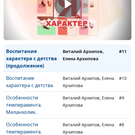
Влияние личного
Виталий Архипов, Елена
#13
опыта
Архипова
Загадка славянской
Виталий Архипов, Елена
#12
души
Архипова
Воспитание
Виталий Архипов,
#11
характера с детства
Елена Архипова
(продолжение)
Воспитание
Виталий Архипов, Елена
#10
характера с детства
Архипова
Особенности
Виталий Архипов, Елена
#9
темперамента.
Архипова
Меланхолик.
Особенности
Виталий Архипов, Елена
#8
темперамента.
Архипова