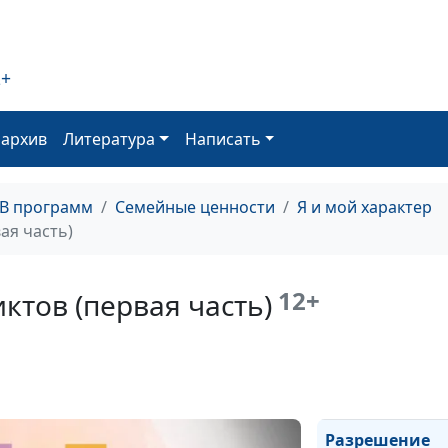
2+
Склонность к
промедлению
оархив
Литература
Написать
ТВ программ
Семейные ценности
Я и мой характер
Разрешение
ая часть)
конфликтов (тр
часть)
12+
тов (первая часть)
Разрешение
конфликтов (вт
часть)
Разрешение