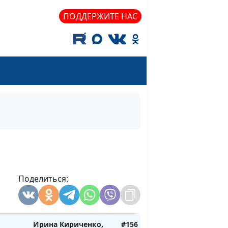
Лидия Нейкурс,
ПОДДЕРЖИТЕ НАС
семейный
консультант
Ирина Кириченко,
#159
Василий Половинко,
священнослужитель,
магистр богословия
Ирина Кириченко,
#158
етья
Василий Половинко,
священнослужитель,
магистр богословия
Ирина Кириченко,
#157
орая
Поделиться:
Василий Половинко,
священнослужитель,
магистр богословия
Ирина Кириченко,
#156