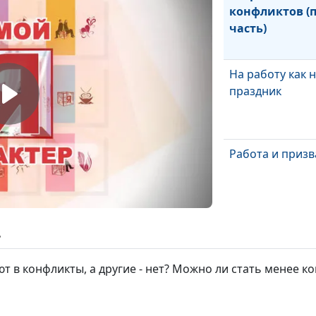
конфликтов (
часть)
На работу как 
праздник
Работа и приз
Прощение (вто
ь
часть)
т в конфликты, а другие - нет? Можно ли стать менее
Прощение (пер