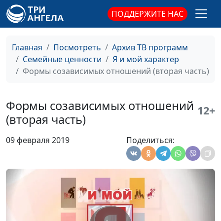
взаимозависимости
Лариса Павлова,
ПОДДЕРЖИТЕ НАС
психолог
Зависимость в
Юлия Синицына,
#200
Главная
Посмотреть
Архив ТВ программ
отношениях
Лариса Павлова,
Семейные ценности
Я и мой характер
психолог
Формы созависимых отношений (вторая часть)
Как достичь
Юлия Синицына,
#199
здоровых отношений
Лариса Павлова,
Формы созависимых отношений
12+
психолог
(вторая часть)
Природа чувств
Юлия Синицына,
#198
09 февраля 2019
Поделиться:
Лариса Павлова,
психолог
Как возникает
Юлия Синицына,
#197
зависимость? (третья
Лариса Павлова,
часть)
психолог
Как возникает
Юлия Синицына,
#196