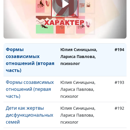
зависимость?
Лариса Павлова,
(вторая часть)
психолог
Как возникает
Юлия Синицына,
#195
зависимость?
Лариса Павлова,
(первая часть)
психолог
Формы
Юлия Синицына,
#194
созависимых
Лариса Павлова,
отношений (вторая
психолог
часть)
Формы созависимых
Юлия Синицына,
#193
отношений (первая
Лариса Павлова,
часть)
психолог
Дети как жертвы
Юлия Синицына,
#192
дисфункциональных
Лариса Павлова,
семей
психолог