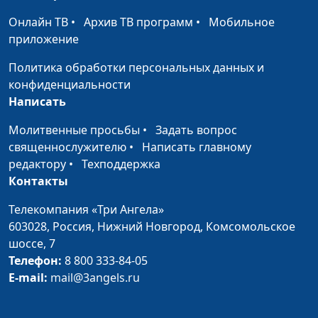
Как научить ребенка
Юлия Синицына, Лидия
#186
Онлайн ТВ
•
Архив ТВ программ
•
Мобильное
владеть собой
Нейкурс, семейный
приложение
консультант
Политика обработки персональных данных и
Слепая
Юлия Синицына, Лидия
#185
конфиденциальности
влюбленность
Нейкурс, семейный
Написать
консультант
Молитвенные просьбы
•
Задать вопрос
Пессимизм и
Юлия Синицына, Лидия
#184
священнослужителю
•
Написать главному
оптимизм
Нейкурс, семейный
редактору
•
Техподдержка
консультант
Контакты
Характер и привычки
Юлия Синицына, Лидия
#183
Телекомпания «Три Ангела»
Нейкурс, семейный
603028,
Россия, Нижний Новгород,
Комсомольское
консультант
шоссе, 7
Характер и
Телефон:
8 800 333-84-05
Юлия Синицына, Лидия
#182
темперамент
E-mail:
mail@3angels.ru
Нейкурс, семейный
консультант