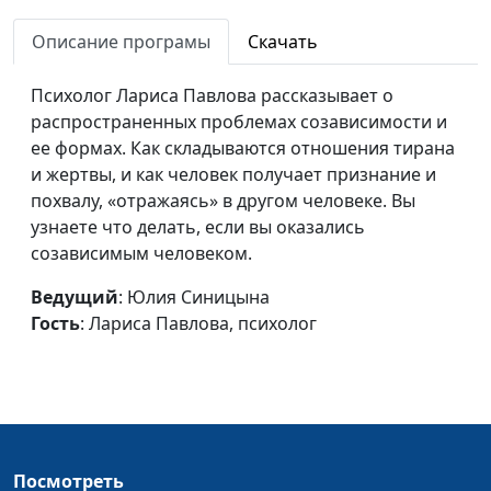
Роли в
Юлия Синицына,
#191
дисфункциональной
Описание програмы
Скачать
Лариса Павлова,
семье
психолог
Психолог Лариса Павлова рассказывает о
Признаки
Юлия Синицына,
#190
распространенных проблемах созависимости и
дисфункциональной
Лариса Павлова,
ее формах. Как складываются отношения тирана
семьи
психолог
и жертвы, и как человек получает признание и
похвалу, «отражаясь» в другом человеке. Вы
Не судить других
Юлия Синицына, Лидия
#189
узнаете что делать, если вы оказались
людей
Нейкурс, семейный
созависимым человеком.
консультант
Ведущий
: Юлия Синицына
Навязчивые мысли
Юлия Синицына, Лидия
#188
Гость
: Лариса Павлова, психолог
Нейкурс, семейный
консультант
Аккуратность и
Юлия Синицына, Лидия
#187
трудолюбие у детей
Нейкурс, семейный
консультант
Посмотреть