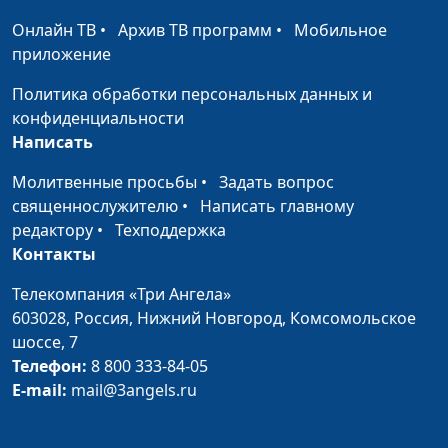
комплименты
практический психолог
Онлайн ТВ
•
Архив ТВ программ
•
Мобильное
приложение
Как выбирать
Юлия Синицына, Алина
#306
спутника жизни
Караченцева,
Политика обработки персональных данных и
практический психолог
конфиденциальности
Написать
Как выйти из
Юлия Синицына, Алина
#305
позиции жертвы
Караченцева,
Молитвенные просьбы
•
Задать вопрос
практический психолог
священнослужителю
•
Написать главному
редактору
•
Техподдержка
Психогигиена: как
Юлия Синицына, Алина
#304
Контакты
укрепить свое
Караченцева,
психическое
практический психолог
Телекомпания «Три Ангела»
здоровье
603028,
Россия, Нижний Новгород,
Комсомольское
шоссе, 7
Страх общения — как
Юлия Синицына,
#303
Телефон:
8 800 333-84-05
его преодолеть?
Айгуль Иншакова,
E-mail:
mail@3angels.ru
психолог
Как принять плохое в
Юлия Синицына,
#302