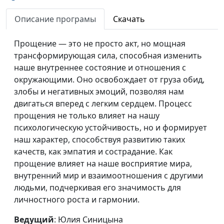
Самокоучинг: какие
Юлия Синицына, Ирина
#327
вопросы стоит
Флорьянович, психолог
Описание програмы
Скачать
задавать себе
Прощение — это не просто акт, но мощная
Пассивная агрессия и
Юлия Синицына, Ирина
#326
трансформирующая сила, способная изменить
15 стадий гнева
Флорьянович, психолог
наше внутреннее состояние и отношения с
окружающими. Оно освобождает от груза обид,
Как правильно
Юлия Синицына, Ирина
#325
злобы и негативных эмоций, позволяя нам
формировать
Флорьянович, психолог
двигаться вперед с легким сердцем. Процесс
привычки
прощения не только влияет на нашу
Чем опасно
Юлия Синицына, Алина
#324
психологическую устойчивость, но и формирует
стремление к идеалу
Караченцева,
наш характер, способствуя развитию таких
практический психолог
качеств, как эмпатия и сострадание. Как
прощение влияет на наше восприятие мира,
Как восстановить
Юлия Синицына, Алина
#323
внутренний мир и взаимоотношения с другими
вегетативную
Караченцева,
людьми, подчеркивая его значимость для
нервную систему
практический психолог
личностного роста и гармонии.
Манипуляции это
Юлия Синицына, Алина
#322
Ведущий
: Юлия Синицына