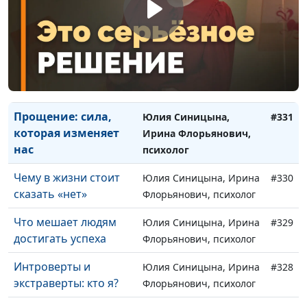
Как преодолеть
Юлия Синицына, Ирина
#333
страхи и фобии у
Флорьянович, психолог
детей
Как избавиться от
Юлия Синицына, Ирина
#332
ипохондрии
Флорьянович, психолог
Прощение: сила,
Юлия Синицына,
#331
которая изменяет
Ирина Флорьянович,
нас
психолог
Чему в жизни стоит
Юлия Синицына, Ирина
#330
сказать «нет»
Флорьянович, психолог
Что мешает людям
Юлия Синицына, Ирина
#329
достигать успеха
Флорьянович, психолог
Интроверты и
Юлия Синицына, Ирина
#328
экстраверты: кто я?
Флорьянович, психолог