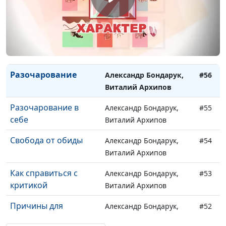
Отверженность
Юлия Синицына,
#58
Александр Синицын
Разочарование в
Александр Бондарук,
#57
людях
Виталий Архипов
Разочарование
Александр Бондарук,
#56
Виталий Архипов
Разочарование в
Александр Бондарук,
#55
себе
Виталий Архипов
Свобода от обиды
Александр Бондарук,
#54
Виталий Архипов
Как справиться с
Александр Бондарук,
#53
критикой
Виталий Архипов
Причины для
Александр Бондарук,
#52
критики
Виталий Архипов